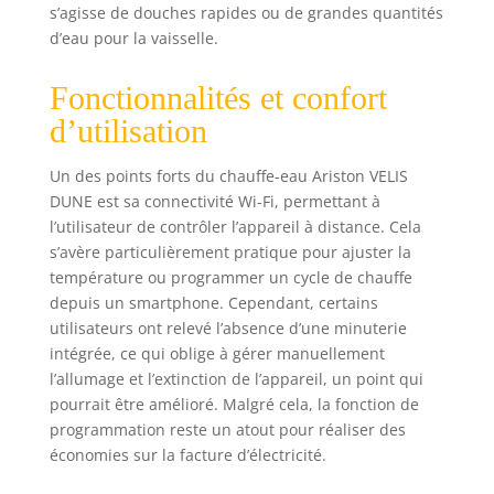
protéger la cuve,
s’agisse de douches rapides ou de grandes quantités
résistances
d’eau pour la vaisselle.
blindées émaillées
adaptées aux eaux
Fonctionnalités et confort
peu calcaires,
d’utilisation
système AG+ pour
un confort
sanitaire optimal
Un des points forts du chauffe-eau Ariston VELIS
Fiabilité et garantie
DUNE est sa connectivité Wi-Fi, permettant à
: conforme aux
l’utilisateur de contrôler l’appareil à distance. Cela
normes NF et CE,
s’avère particulièrement pratique pour ajuster la
garantie de 2 ans
température ou programmer un cycle de chauffe
sur les pièces,
depuis un smartphone. Cependant, certains
main-d'œuvre et
utilisateurs ont relevé l’absence d’une minuterie
déplacement, et 5
intégrée, ce qui oblige à gérer manuellement
ans pour la cuve,
design italien
l’allumage et l’extinction de l’appareil, un point qui
épuré pour une
pourrait être amélioré. Malgré cela, la fonction de
intégration
programmation reste un atout pour réaliser des
harmonieuse
économies sur la facture d’électricité.