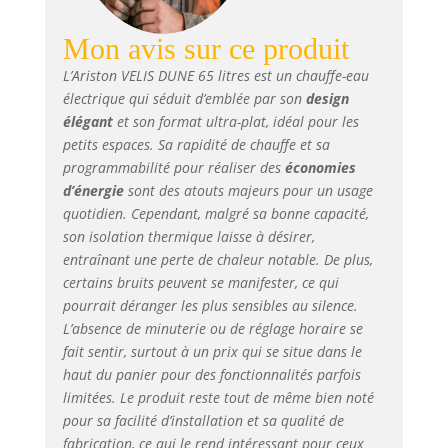
3 personnes
Confort et rapidité
Mon avis sur ce produit
: chauffe deux fois
L’Ariston VELIS DUNE 65 litres est un chauffe-eau
plus rapide qu'un
électrique qui séduit d’emblée par son
design
chauffe-eau
élégant
et son format ultra-plat, idéal pour les
traditionnel,
capacité de 65L
petits espaces. Sa rapidité de chauffe et sa
offrant jusqu'à 159
programmabilité pour réaliser des
économies
litres d'eau chaude
d’énergie
sont des atouts majeurs pour un usage
à 40°C, temps de
quotidien. Cependant, malgré sa bonne capacité,
chauffe de 45
son isolation thermique laisse à désirer,
minutes pour la
entraînant une perte de chaleur notable. De plus,
première douche
certains bruits peuvent se manifester, ce qui
Durabilité et
pourrait déranger les plus sensibles au silence.
protection : équipé
L’absence de minuterie ou de réglage horaire se
d'anodes
fait sentir, surtout à un prix qui se situe dans le
magnésium pour
haut du panier pour des fonctionnalités parfois
protéger la cuve,
résistances
limitées. Le produit reste tout de même bien noté
blindées émaillées
pour sa facilité d’installation et sa qualité de
adaptées aux eaux
fabrication, ce qui le rend intéressant pour ceux