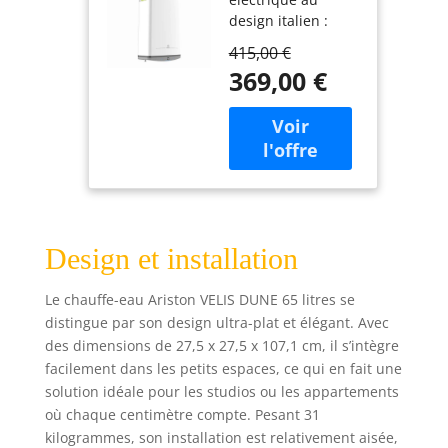
Ultra-Plat - 13%
design italien :
d’Economies
compact avec
d’Energie -
415,00 €
seulement 27 cm
Conçu et
369,00 €
de profondeur,
fabriqué pour
remplace les
être installé en
chauffe-eaux
France.
cylindriques de
100L, installation
verticale ou
horizontale, style
épuré et élégant
Design et installation
pour tous les
intérieurs
Économies
Le chauffe-eau Ariston VELIS DUNE 65 litres se
d'énergie Eco Evo :
distingue par son design ultra-plat et élégant. Avec
fonction
des dimensions de 27,5 x 27,5 x 107,1 cm, il s’intègre
intelligente qui
facilement dans les petits espaces, ce qui en fait une
adapte la chauffe
solution idéale pour les studios ou les appartements
aux habitudes de
où chaque centimètre compte. Pesant 31
consommation,
kilogrammes, son installation est relativement aisée,
jusqu'à 15%