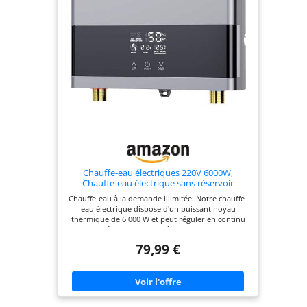
antibactérienne SGS 99.99%】 Il vous fournira une
eau sans contamination grâce à sa protection
antibactérienne et sa fonction de stérilisation à
haute température. 【Contrôle vocal】
Compatible avec Google Assistant et Amazon Alexa
: permet d'allumer/éteindre l'appareil, de régler la
température de l'eau et de vérifier son statut.
Chauffe-eau électriques 220V 6000W,
Chauffe-eau électrique sans réservoir
Chauffe-eau à la demande illimitée: Notre chauffe-
eau électrique dispose d'un puissant noyau
thermique de 6 000 W et peut réguler en continu
la température de 30 °C à 55 °C. Remarque :
l'appareil n'est pas livré avec une prise
79,99 €
européenne, vous devez connecter le câble vous-
même Utilisation sûre: Notre chauffe-eau
électrique a été rigoureusement testé pour
garantir votre sécurité. Les systèmes électriques et
fluidiques sont complètement séparés pour éviter
les fuites et la corrosion des conduites d'eau.