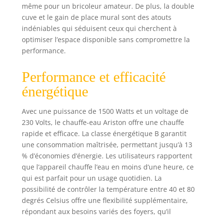
même pour un bricoleur amateur. De plus, la double
d'économie
d'énergie, classe
cuve et le gain de place mural sont des atouts
énergétique B
indéniables qui séduisent ceux qui cherchent à
pour foyers de 2 à
optimiser l’espace disponible sans compromettre la
3 personnes
performance.
Confort et rapidité
: chauffe deux fois
Performance et efficacité
plus rapide qu'un
énergétique
chauffe-eau
traditionnel,
capacité de 65L
Avec une puissance de 1500 Watts et un voltage de
offrant jusqu'à 159
230 Volts, le chauffe-eau Ariston offre une chauffe
litres d'eau chaude
rapide et efficace. La classe énergétique B garantit
à 40°C, temps de
une consommation maîtrisée, permettant jusqu’à 13
chauffe de 45
% d’économies d’énergie. Les utilisateurs rapportent
minutes pour la
que l’appareil chauffe l’eau en moins d’une heure, ce
première douche
qui est parfait pour un usage quotidien. La
Durabilité et
possibilité de contrôler la température entre 40 et 80
protection : équipé
d'anodes
degrés Celsius offre une flexibilité supplémentaire,
magnésium pour
répondant aux besoins variés des foyers, qu’il