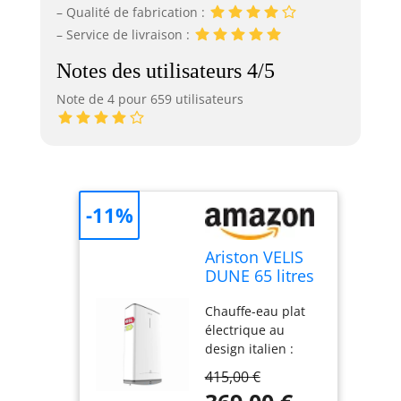
– Qualité de fabrication :
– Service de livraison :
Notes des utilisateurs 4/5
Note de 4 pour 659 utilisateurs
-11%
Ariston VELIS
DUNE 65 litres
- Chauffe-eau
Chauffe-eau plat
électrique
électrique au
Ultra-Plat - 13%
design italien :
d’Economies
compact avec
d’Energie -
415,00 €
seulement 27 cm
Conçu et