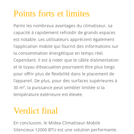
mobile sans
évacuation. ★
Points forts et limites
CLIMATISEURS
DOUBLE FILTRE - Le
Parmi les nombreux avantages du climatiseur, sa
système de double
capacité à rapidement refroidir de grands espaces
filtration du
climatiseur
est notable. Les utilisateurs apprécient également
portable permet
l’application mobile qui fournit des informations sur
d'éliminer les
la consommation énergétique en temps réel.
bactéries, les virus,
Cependant, il est à noter que le câble d’alimentation
les allergènes, la
et le tuyau d’évacuation pourraient être plus longs
poussière et les
pour offrir plus de flexibilité dans le placement de
odeurs, rendant la
l’appareil. De plus, pour des surfaces supérieures à
brise soufflante
30 m², la puissance peut sembler limitée si la
plus fraîche et plus
température extérieure est élevée.
propre pour
protéger votre
famille et votre
Verdict final
espace de vie. ★
SATISFACTION
En conclusion, le Midea Climatiseur Mobile
GARANTIE - Nous
Silencieux 12000 BTU est une solution performante
disposons d'un