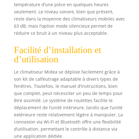
de la température.
température d’une pièce en quelques heures
★ FACILE ET
seulement. Le niveau sonore, bien que présent,
RAPIDE À
reste dans la moyenne des climatiseurs mobiles avec
INSTALLER - Notre
63 dB, mais l’option mode silencieux permet de
climatiseur mobile
réduire ce bruit à un niveau plus acceptable.
silencieux et
climatiseur mobile
Facilité d’installation et
reversible
comprend tous les
d’utilisation
matériaux dont
vous avez besoin,
Le climatiseur Midea se déploie facilement grâce à
le kit de fenêtre et
son kit de calfeutrage adaptable à divers types de
le tuyau
fenêtres. Toutefois, le manuel d’instructions, bien
d'évacuation. Vous
que complet, peut nécessiter un peu de temps pour
n'aurez besoin
être assimilé. Le système de roulettes facilite le
d'aucun outil pour
déplacement de l’unité intérieure, tandis que l’unité
le montage. Il vous
suffit de décider
extérieure reste relativement légère à manipuler. La
quelle pièce vous
connexion via Wi-Fi et Bluetooth offre une flexibilité
allez refroidir avec
d’utilisation, permettant le contrôle à distance via
votre climatiseur
une application dédiée.