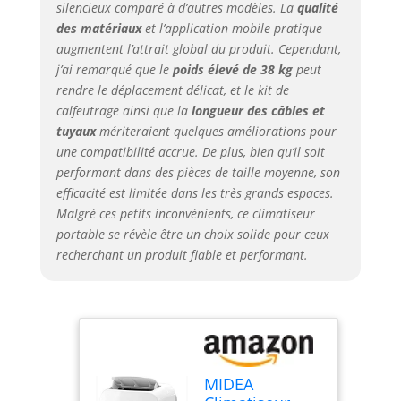
silencieux comparé à d’autres modèles. La
qualité
★ FACILE ET
des matériaux
et l’application mobile pratique
RAPIDE À
augmentent l’attrait global du produit. Cependant,
INSTALLER - Notre
j’ai remarqué que le
poids élevé de 38 kg
peut
climatiseur mobile
silencieux et
rendre le déplacement délicat, et le kit de
climatiseur mobile
calfeutrage ainsi que la
longueur des câbles et
reversible
tuyaux
mériteraient quelques améliorations pour
comprend tous les
une compatibilité accrue. De plus, bien qu’il soit
matériaux dont
performant dans des pièces de taille moyenne, son
vous avez besoin,
efficacité est limitée dans les très grands espaces.
le kit de fenêtre et
Malgré ces petits inconvénients, ce climatiseur
le tuyau
portable se révèle être un choix solide pour ceux
d'évacuation. Vous
recherchant un produit fiable et performant.
n'aurez besoin
d'aucun outil pour
le montage. Il vous
suffit de décider
quelle pièce vous
allez refroidir avec
votre climatiseur
MIDEA
mobile sans