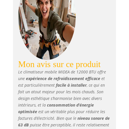
grands espaces, en
fournissant une
agréable brise
d'air. ★
FONCTIONNEMENT
SIMPLE ET À
DISTANCE - Le
climatiseur mobile
multifonctionnel
est équipé d'un
panneau de
Mon avis sur ce produit
commande LED
Le climatiseur mobile MIDEA de 12000 BTU offre
intuitif et tactile.
une
expérience de refroidissement efficace
et
En outre, la
télécommande de
est particulièrement
facile à installer
, ce qui en
ce rafraichisseur
fait un atout majeur pour les mois chauds. Son
d’air fait office de
design esthétique s’harmonise bien avec divers
thermostat pour
intérieurs, et la
consommation d’énergie
une climatisation
optimisée
est un véritable plus pour réduire les
et une régulation
factures d’électricité. Bien que le
niveau sonore de
optimale et efficace
63 dB
puisse être perceptible, il reste relativement
de la température.