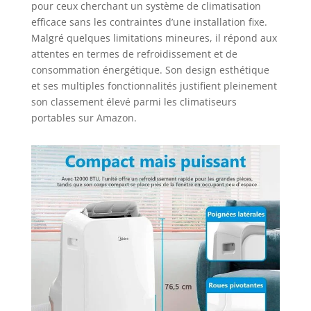
pour ceux cherchant un système de climatisation
service technique
efficace sans les contraintes d’une installation fixe.
ininterrompu pour
Malgré quelques limitations mineures, il répond aux
votre mini frigo
attentes en termes de refroidissement et de
avec 170 points
consommation énergétique. Son design esthétique
d'assistance
technique client
et ses multiples fonctionnalités justifient pleinement
répartis dans toute
son classement élevé parmi les climatiseurs
la péninsule, les
portables sur Amazon.
îles Canaries et le
Portugal. Pour ce
petit frigo de
chambre, nous
offrons une
garantie de 2 ans,
un service et des
pièces de
rechange, par
l'intermédiaire du
vendeur.