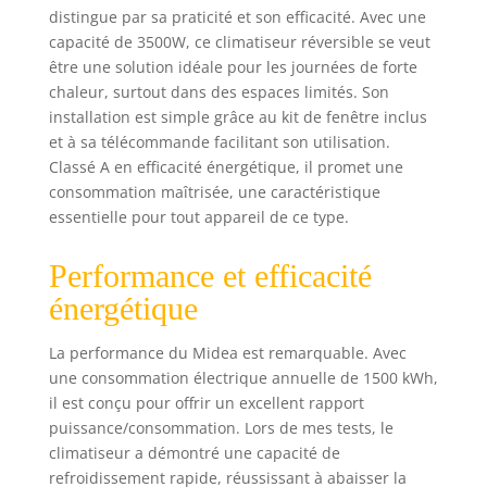
distingue par sa praticité et son efficacité. Avec une
grands espaces, en
capacité de 3500W, ce climatiseur réversible se veut
fournissant une
agréable brise
être une solution idéale pour les journées de forte
d'air. ★
chaleur, surtout dans des espaces limités. Son
FONCTIONNEMENT
installation est simple grâce au kit de fenêtre inclus
SIMPLE ET À
et à sa télécommande facilitant son utilisation.
DISTANCE - Le
Classé A en efficacité énergétique, il promet une
climatiseur mobile
consommation maîtrisée, une caractéristique
multifonctionnel
essentielle pour tout appareil de ce type.
est équipé d'un
panneau de
Performance et efficacité
commande LED
intuitif et tactile.
énergétique
En outre, la
télécommande de
La performance du Midea est remarquable. Avec
ce rafraichisseur
une consommation électrique annuelle de 1500 kWh,
d’air fait office de
il est conçu pour offrir un excellent rapport
thermostat pour
puissance/consommation. Lors de mes tests, le
une climatisation
climatiseur a démontré une capacité de
et une régulation
optimale et efficace
refroidissement rapide, réussissant à abaisser la