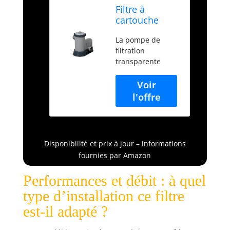
Filtre à
cartouche
5,678 m3/h 86
La pompe de
W Cartouche
filtration
Type III
transparente
Bestway 5 678 L
Bestway est un
excellent moyen
de garder l’eau de
sa piscine
étincelante
pendant les mois
Disponibilité et prix à jour – informations
d’été Facile à
fournies par Amazon
raccorder
(adaptateurs
Performances et débit : à quel
fournis) et à
utiliser
type d’installation ce filtre
Recommandée
est-il adapté ?
pour des piscines
de 1 100 à 31 700