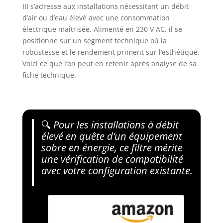
III s’adresse aux installations nécessitant un débit
d’air ou d’eau élevé avec une consommation
électrique maîtrisée. Alimenté en 230 V AC, il se
positionne sur un segment technique où la
robustesse et le rendement priment sur l’esthétique.
Voici ce que l’on peut en retenir après analyse de sa
fiche technique.
🔍
Pour les installations à débit
élevé en quête d’un équipement
sobre en énergie, ce filtre mérite
une vérification de compatibilité
avec votre configuration existante.