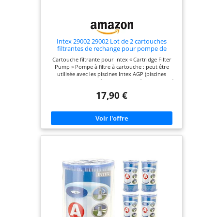
Intex 29002 29002 Lot de 2 cartouches
filtrantes de rechange pour pompe de
piscine Transparent
Cartouche filtrante pour Intex « Cartridge Filter
Pump » Pompe à filtre à cartouche : peut être
utilisée avec les piscines Intex AGP (piscines
domestiques) jusqu'à 22 700 l. Peut être connecté
à un tuyau de 32 mm de diamètre. Débit de la
17,90 €
pompe : 3 785 l/heure (60 Hz), 2 839 l/heure (50 Hz)
Contenu : 2 cartouches