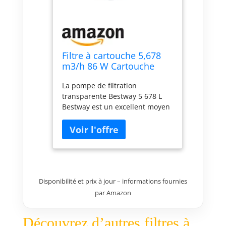
Filtre à cartouche 5,678
m3/h 86 W Cartouche
Type III
La pompe de filtration
transparente Bestway 5 678 L
Bestway est un excellent moyen
de garder l’eau de sa piscine
étincelante pendant les mois
d’été Facile à raccorder
(adaptateurs fournis) et à
utiliser Recommandée pour des
piscines de 1 100 à 31 700 L
(cartouches de filtration de type
Disponibilité et prix à jour – informations fournies
III-A/C)
par Amazon
Découvrez d’autres filtres à