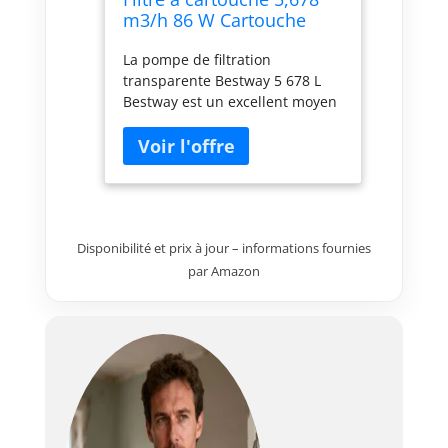
m3/h 86 W Cartouche
Type III
La pompe de filtration
transparente Bestway 5 678 L
Bestway est un excellent moyen
de garder l’eau de sa piscine
étincelante pendant les mois
d’été Facile à raccorder
(adaptateurs fournis) et à
utiliser Recommandée pour des
piscines de 1 100 à 31 700 L
(cartouches de filtration de type
Disponibilité et prix à jour – informations fournies
III-A/C)
par Amazon