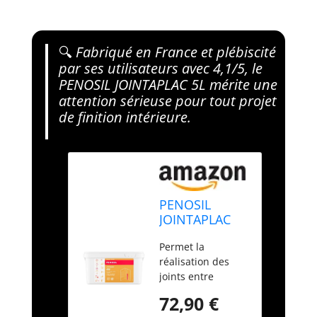
🔍
Fabriqué en France et plébiscité
par ses utilisateurs avec 4,1/5, le
PENOSIL JOINTAPLAC 5L mérite une
attention sérieuse pour tout projet
de finition intérieure.
PENOSIL
JOINTAPLAC
Blanc 5L
Permet la
réalisation des
joints entre
plaques de pltre
72,90 €
en une seule