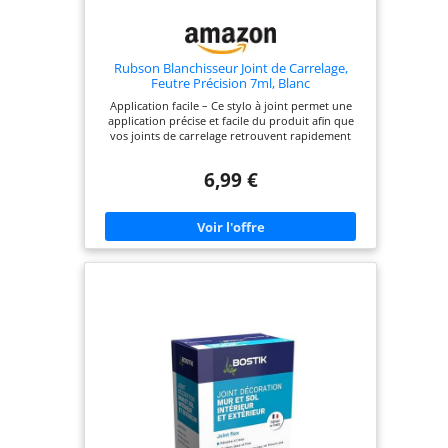
Rubson Blanchisseur Joint de Carrelage,
Feutre Précision 7ml, Blanc
Application facile – Ce stylo à joint permet une
application précise et facile du produit afin que
vos joints de carrelage retrouvent rapidement
leur blancheur. Blancheur durable – Ce marqueur
de joints permet de couvrir jusqu'à 60 mètres de
6,99 €
joints de carrelage tout en assurant une blancheur
durable grâce aux agents blanchissant. Résistant à
la moisissure – Ce crayon pour joint corrige
efficacement les petits défauts et blanchit
durablement les joints de carrelage en ciment
détériorés. Imperméable – Grâce à ses propriétés
imperméables, ce feutre rénovateur convient
pour les joints dans la salle de bain. Les joints sont
imperméables en seulement 1h. Emballage –
Rubson Outils Blanchisseur Joint de carrelage
stylo, Stylo à joints pour rafraîchir les joints de
carrelage dans la salle de bain ou la cuisine,
résistant à la moisissure, blanc, 7 ml.