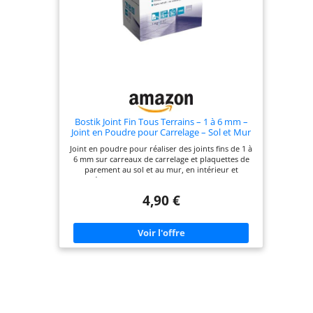
Bostik Joint Fin Tous Terrains – 1 à 6 mm –
Joint en Poudre pour Carrelage – Sol et Mur
– Intérieur et Extérieur – Hydrofugé – Gris–
Joint en poudre pour réaliser des joints fins de 1 à
Boîte de 1 kg
6 mm sur carreaux de carrelage et plaquettes de
parement au sol et au mur, en intérieur et
extérieur, sur tous types de supports neufs
(mortier, béton, ciment...) ou anciens rigides
4,90 €
(carrelage, ragréage P3...) Joint hydrofuge résistant
à l'eau et qui ne noircit pas, particulièrement
adapté aux pièces humides (cuisine, salle de bain,
douche...) Spécialement conçu pour des finitions
parfaitement lisses et sans retrait (ne creuse pas,
ne fissure pas) Facile à appliquer avec un platoir
de finition ou une raclette à joint et à nettoyer
avec une éponge humide (après 2 heures)
Contenu de la livraison : 1 x Boîte de Joint
Carrelage Fin Tous Terrains Bostik, Couleur : Gris,
Taille : 1 kg, Code : 30121650