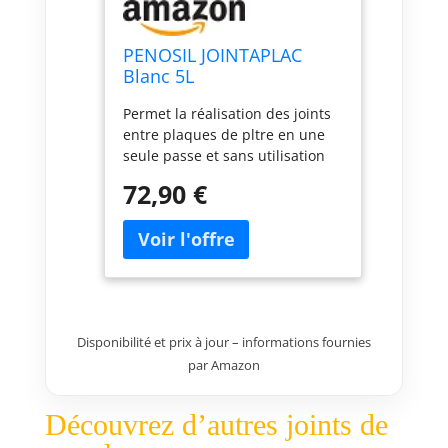
PENOSIL JOINTAPLAC
Blanc 5L
Permet la réalisation des joints
entre plaques de pltre en une
seule passe et sans utilisation
d’un calicot de papier ou de
72,90 €
bande grillagée Grâce à sa
formulation spécifique et sans
eau ajoutée, le Jointaplac est
considéré sans retrait Ne fissure
pas pendant ni après le séchage
de part sa formulation très
élaborée Un joint traité avec
Disponibilité et prix à jour – informations fournies
Jointaplac peut être poncé,
par Amazon
enduit et peint après un
séchage de 4 à 6 heures Permet
de gagner du temps et de
Découvrez d’autres joints de
l’énergie