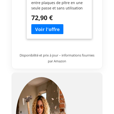
entre plaques de pltre en une
seule passe et sans utilisation
d’un calicot de papier ou de
72,90 €
bande grillagée Grâce à sa
formulation spécifique et sans
eau ajoutée, le Jointaplac est
considéré sans retrait Ne fissure
pas pendant ni après le séchage
de part sa formulation très
élaborée Un joint traité avec
Disponibilité et prix à jour – informations fournies
Jointaplac peut être poncé,
par Amazon
enduit et peint après un
séchage de 4 à 6 heures Permet
de gagner du temps et de
l’énergie