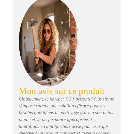
inclus : le nettoyeur de surface
T 1 et le détergent pour patio et
terrasse de Kärcher permettent
de nettoyer les surfaces telles
que les chemins ou les
terrasses sans éclaboussures
Livraison : nettoyeur haute
pression Kärcher K 3 Horizontal
Plus Home, pistolet et flexible
haute pression de 5 m, lance,
rotabuse, nettoyeur de surface
T 1, Détergent pour patio et
terrasse
Mon avis sur ce produit
Globalement, le Kärcher K 3 Horizontal Plus Home
s’impose comme une solution efficace pour les
besoins quotidiens de nettoyage grâce à son poids
plume et sa performance appropriée. Ses
limitations en font un choix avisé pour ceux qui
cherchent un produit compact et facile à ranger.