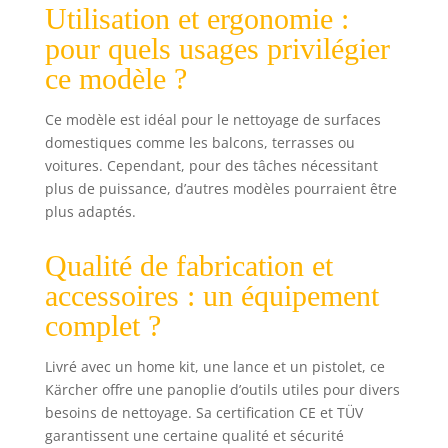
d'utiliser les
Utilisation et ergonomie :
détergents
pour quels usages privilégier
Kärcher pour un
ce modèle ?
nettoyage encore
plus efficace
Home Kit inclus :
Ce modèle est idéal pour le nettoyage de surfaces
le nettoyeur de
domestiques comme les balcons, terrasses ou
surface T 1 et le
voitures. Cependant, pour des tâches nécessitant
détergent pour
plus de puissance, d’autres modèles pourraient être
patio et terrasse
plus adaptés.
de Kärcher
permettent de
Qualité de fabrication et
nettoyer les
surfaces telles
accessoires : un équipement
que les chemins
complet ?
ou les terrasses
sans
Livré avec un home kit, une lance et un pistolet, ce
éclaboussures
Livraison :
Kärcher offre une panoplie d’outils utiles pour divers
nettoyeur haute
besoins de nettoyage. Sa certification CE et TÜV
pression Kärcher
garantissent une certaine qualité et sécurité