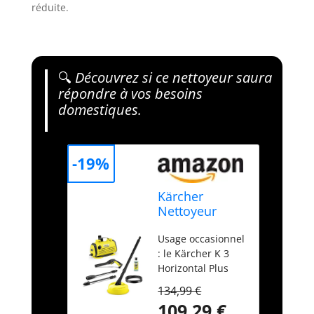
réduite.
🔍
Découvrez si ce nettoyeur saura
répondre à vos besoins
domestiques.
-19%
Kärcher
Nettoyeur
Haute
Usage occasionnel
Pression K 3
: le Kärcher K 3
Horizontal
Horizontal Plus
Plus Home,
Home élimine
Pression :
134,99 €
avec une pression
Max. 120 Bar,
109,29 €
max. de 120 bars