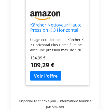
Kärcher Nettoyeur Haute
Pression K 3 Horizontal
Plus Home, Pression :
Usage occasionnel : le Kärcher K
Max. 120 Bar, Débit : 380
3 Horizontal Plus Home élimine
l/h, Surface : 25 m²/h,
avec une pression max. de 120
Filtre à Eau, Poids : 3,6 kg,
bars les salissures légères des
Flexible et Pistolet, Lance,
134,99 €
voitures, des meubles
Rotabuse, Home Kit
109,29 €
d'extérieur, des terrasses et
surfaces de jardin Poids
compact : le nettoyeur haute
pression se transporte
facilement grâce à sa poignée
intégrée et se range de manière
peu encombrante Utilisable
Disponibilité et prix à jour – informations fournies
avec des détergents : le
mécanisme d'aspiration intégré
par Amazon