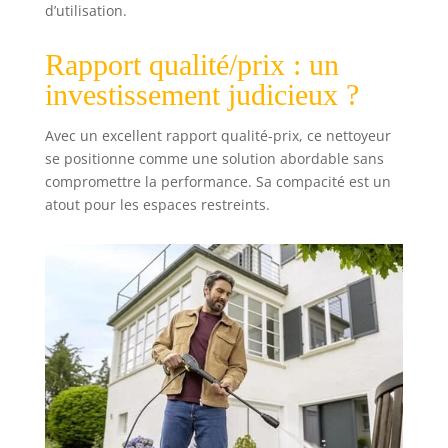
K 3 Horizontal
d’utilisation.
Plus Home,
pistolet et flexible
Rapport qualité/prix : un
haute pression de
investissement judicieux ?
5 m, lance,
rotabuse,
nettoyeur de
Avec un excellent rapport qualité-prix, ce nettoyeur
surface T 1,
se positionne comme une solution abordable sans
Détergent pour
compromettre la performance. Sa compacité est un
patio et terrasse
atout pour les espaces restreints.