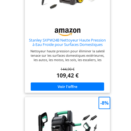
Stanley SXPW24B Nettoyeur Haute Pression
à Eau Froide pour Surfaces Domestiques
Extérieures et Autos, (2400 W, 170 Bar, 500
Nettoyeur haute pression pour éliminer la saleté
l/h)
tenace sur les surfaces domestiques extérieures,
les autos, les motos, les sols, les escaliers, les
piscines, les outils et les murs Pression (bar) max.
144,90 €
170 ; Puissance absorbée (kW) 2,4; Débit (l/h) max.
500 ; Température eau d'alimentation (°C) max. 50
109,42 €
Équipement : pistolet, lance et flexible à haute
pression (6 m), rotabuse, buse à jet réglable, kit
canon à mousse (0,4 l) applicable au pistolet
Enrouleur statique avec système de blocage :
après emploi, le flexible haute pression s'enroule
facilement et se range dans le compartiment
-8%
prévu à cet effet Raccord rapide entrée eau avec
filtre contrôlable qui retient les impuretés et
garantit le parfait fonctionnement du nettoyeur
Dotée d'une fonction auto-amorçante : si le
raccordement au réseau d'eau est impossible, le
nettoyeur haute pression peut aspirer l'eau dans
un réservoir.