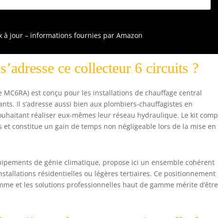
aiton à visser pour fermer les extrémités des collecteurs. 1
aire de support collecteur pour montage mural.
ix à jour – informations fournies par Amazon
 s’adresse ce collecteur 6 circuits ?
ce MC6RA) est conçu pour les installations de chauffage central
ants. Il s’adresse aussi bien aux plombiers-chauffagistes en
ouhaitant réaliser eux-mêmes leur réseau hydraulique. Le kit comp
s et constitue un gain de temps non négligeable lors de la mise en
uipements de génie climatique, propose ici un ensemble cohérent
nstallations résidentielles ou légères tertiaires. Ce positionnement
amme et les solutions professionnelles haut de gamme mérite d’êtr