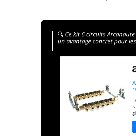
🔍
Ce kit 6 circuits Arcanaute
un avantage concret pour les
A
r
L
r
g
p
C
v