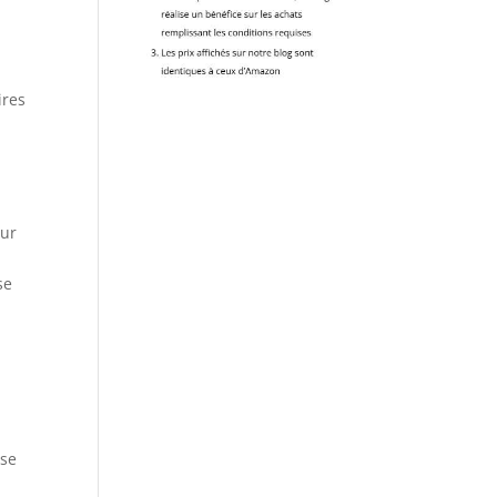
ires
our
se
sse