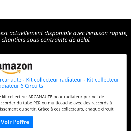
 est actuellement disponible avec livraison rapide,
 chantiers sous contrainte de délai.
rcanaute - Kit collecteur radiateur - Kit collecteur
adiateur 6 Circuits
e kit collecteur ARCANAUTE pour radiateur permet de
accorder du tube PER ou multicouche avec des raccords à
lissement ou sertir. Grâce à ces collecteurs, chaque circuit
eut être fermé indépendamment. Le kit contient : 2
ollecteurs Mâle (20/27) 3/4" - Femelle (15/21) 1/2" + mini-
annes monobloc 6 départs Mâle (15/21) 1/2" 2 bouchons