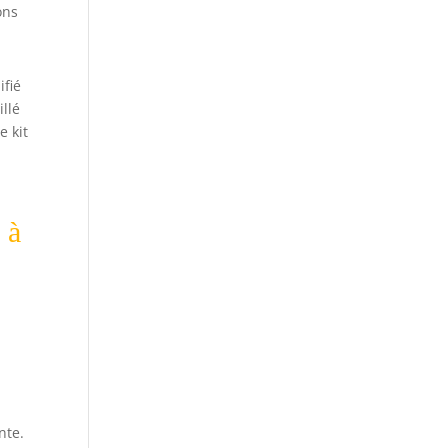
ons
ifié
illé
e kit
 à
nte.