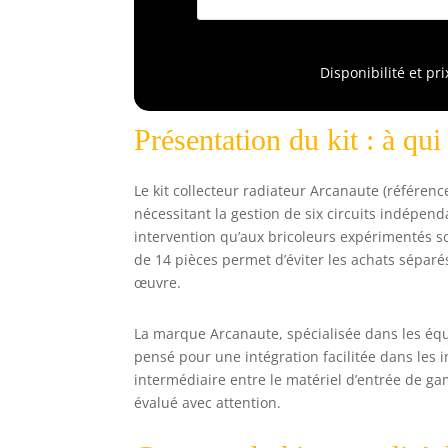
l
p
Disponibilité et pr
Présentation du kit : à qui
Le kit collecteur radiateur Arcanaute (référen
nécessitant la gestion de six circuits indépend
intervention qu’aux bricoleurs expérimentés s
de 14 pièces permet d’éviter les achats séparé
œuvre.
La marque Arcanaute, spécialisée dans les éq
pensé pour une intégration facilitée dans les i
intermédiaire entre le matériel d’entrée de g
évalué avec attention.