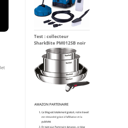
Test : collecteur
SharkBite PM012SB noir
let
e