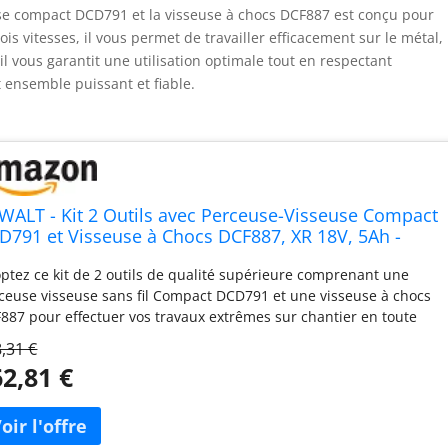
e compact DCD791 et la visseuse à chocs DCF887 est conçu pour
ois vitesses, il vous permet de travailler efficacement sur le métal, 
 il vous garantit une utilisation optimale tout en respectant
t ensemble puissant et fiable.
WALT - Kit 2 Outils avec Perceuse-Visseuse Compact
D791 et Visseuse à Chocs DCF887, XR 18V, 5Ah -
K268P2T-QW - Sans Fil - 3 Vitesses - Pour Métal,
ptez ce kit de 2 outils de qualité supérieure comprenant une
ton et Bois
ceuse visseuse sans fil Compact DCD791 et une visseuse à chocs
887 pour effectuer vos travaux extrêmes sur chantier en toute
urité. Outillage electroportatif robuste de 18V et de 5 Ah Notre
,31 €
seuse perceuse sans fil peut accueillir des mandrins de 1,5 à 13
2,81 €
 Couple maximal de 70 Nm : la puissante force de serrage
uira vos efforts lorsque vous serez en activité. Profitez de cette
seuse devisseuse sans fil 18V pour percer le bois, le métal ou
ore le béton Découvrez notre pack outils electroportatif sans fil