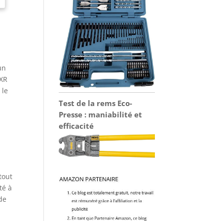
un
 XR
 le
Test de la rems Eco-
Presse : maniabilité et
efficacité
tout
té à
 de