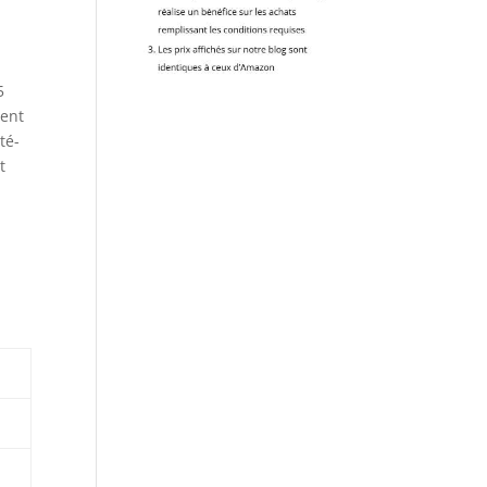
5
ient
té-
t