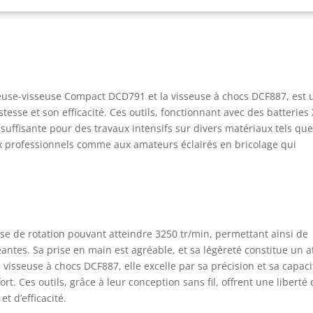
fessionnel avec sa visseuse à chocs réglable selon 3 vitesses. Cet
areil présente une poignée ergonomique confortable. Il est
patible avec un mandrin hexagonal 1/4''. Couple maximal de 205
et bague 3 LED Avec plus de 140 outils compatibles, la gamme
ALT XR 18V est la gamme incontournable de la marque. Conçue
r toutes les applications, la plateforme XR 18V est large et
ceuse-visseuse Compact DCD791 et la visseuse à chocs DCF887, est 
yvalente : sa batterie est compatible avec toujours plus d'outils,
tesse et son efficacité. Ces outils, fonctionnant avec des batteries
 marteaux perforateurs aux scies circulaires en passant par les
uffisante pour des travaux intensifs sur divers matériaux tels que
lles haies et bien plus encore ! La gamme couvre tous les besoins
ALT, Robustesse garantie : Depuis plus de 90 ans, DEWALT
 aux professionnels comme aux amateurs éclairés en bricolage qui
çoit, fabrique et commercialise des machines particulièrement
ustes, durables et puissantes pour les professionnels et les
coleurs experts : qualité, puissance, solidité et fiabilité se
rouvent dans chacune d’entre elles
se de rotation pouvant atteindre 3250 tr/min, permettant ainsi de
eantes. Sa prise en main est agréable, et sa légèreté constitue un a
visseuse à chocs DCF887, elle excelle par sa précision et sa capaci
rt. Ces outils, grâce à leur conception sans fil, offrent une liberté
 d’efficacité.