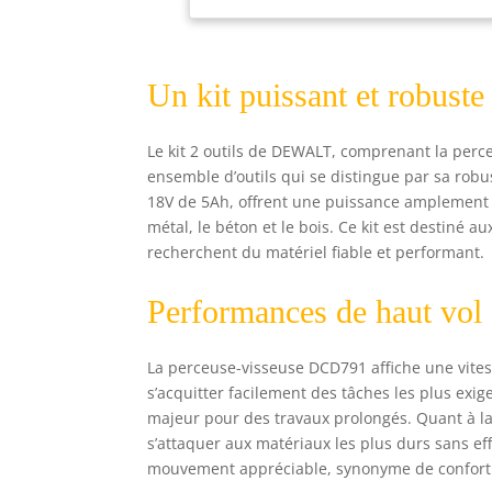
pro
app
com
Nm 
Un kit puissant et robuste
DEW
pou
Le kit 2 outils de DEWALT, comprenant la per
pol
ensemble d’outils qui se distingue par sa robus
des
18V de 5Ah, offrent une puissance amplement s
tai
DEW
métal, le béton et le bois. Ce kit est destiné
con
recherchent du matériel fiable et performant.
rob
bri
Performances de haut vol
ret
La perceuse-visseuse DCD791 affiche une vites
s’acquitter facilement des tâches les plus exig
majeur pour des travaux prolongés. Quant à la 
s’attaquer aux matériaux les plus durs sans effo
mouvement appréciable, synonyme de confort et