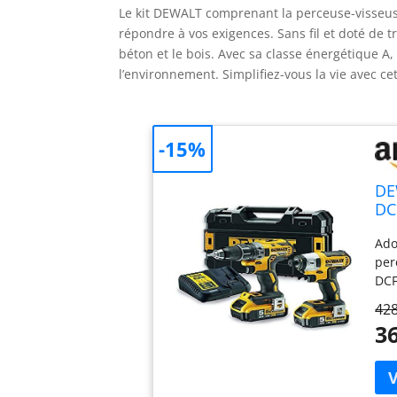
Le kit DEWALT comprenant la perceuse-visseus
répondre à vos exigences. Sans fil et doté de tr
béton et le bois. Avec sa classe énergétique A,
l’environnement. Simplifiez-vous la vie avec ce
-15%
DE
DC
DC
Ado
Bé
per
DCF
séc
428
vis
36
mm.
réd
vis
enc