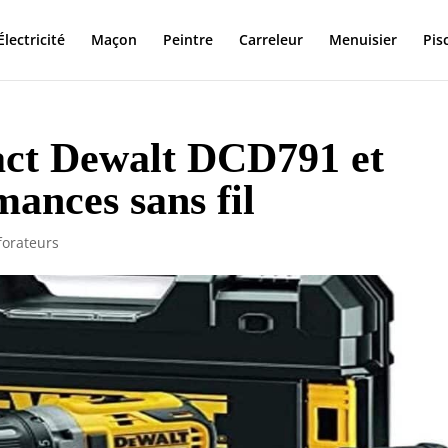
Électricité
Maçon
Peintre
Carreleur
Menuisier
Pis
act Dewalt DCD791 et
ances sans fil
forateurs