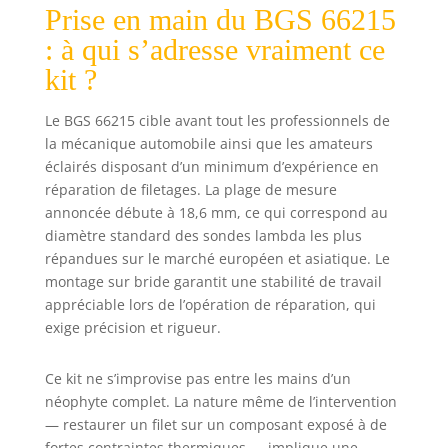
réparation Taraud
Prise en main du BGS 66215
M18 x 1,5 mm
pour tarauder des
: à qui s’adresse vraiment ce
filetages de
kit ?
douilles de
sondes lambda
Le BGS 66215 cible avant tout les professionnels de
Outil d’insertion
la mécanique automobile ainsi que les amateurs
de douilles de
éclairés disposant d’un minimum d’expérience en
réparation 5
douilles de
réparation de filetages. La plage de mesure
réparation
annoncée débute à 18,6 mm, ce qui correspond au
diamètre standard des sondes lambda les plus
répandues sur le marché européen et asiatique. Le
montage sur bride garantit une stabilité de travail
appréciable lors de l’opération de réparation, qui
exige précision et rigueur.
Ce kit ne s’improvise pas entre les mains d’un
néophyte complet. La nature même de l’intervention
— restaurer un filet sur un composant exposé à de
fortes contraintes thermiques — implique une