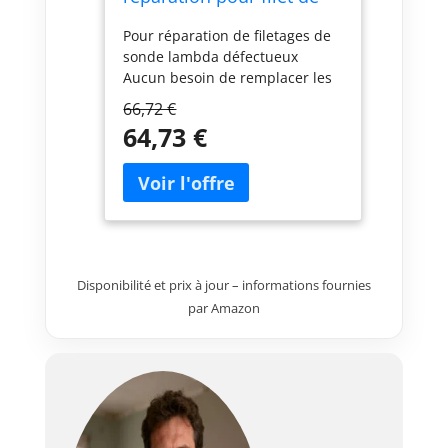
sonde lambda
Pour réparation de filetages de
sonde lambda défectueux
Aucun besoin de remplacer les
tubes à flexibles, etc. Alésoir Ø
66,72 €
18,6 mm pour limer des
64,73 €
filetages de sonde lambda
Taraud M20 x 1,5 mm pour
tarauder des filetages de
douilles de réparation Taraud
M18 x 1,5 mm pour tarauder
des filetages de douilles de
sondes lambda Outil d’insertion
Disponibilité et prix à jour – informations fournies
de douilles de réparation 5
douilles de réparation
par Amazon