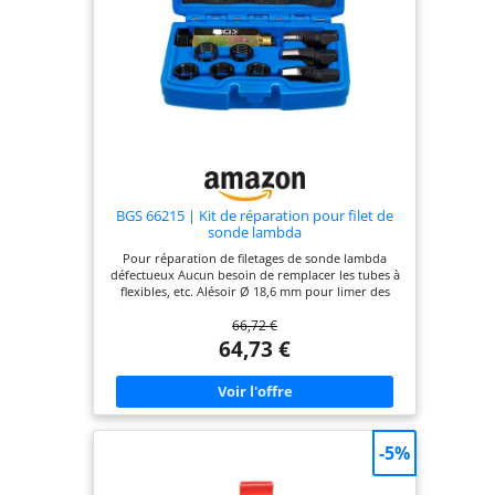
BGS 66215 | Kit de réparation pour filet de
sonde lambda
Pour réparation de filetages de sonde lambda
défectueux Aucun besoin de remplacer les tubes à
flexibles, etc. Alésoir Ø 18,6 mm pour limer des
filetages de sonde lambda Taraud M20 x 1,5 mm
66,72 €
pour tarauder des filetages de douilles de
réparation Taraud M18 x 1,5 mm pour tarauder
64,73 €
des filetages de douilles de sondes lambda Outil
d’insertion de douilles de réparation 5 douilles de
réparation
-5%