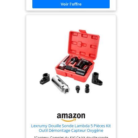
vous devez choisir l'outil approprié Spécifications
universelles : les ouvertures carrées de l'outil de
sonde lambda mesurent 1/2 (12,5 mm) ou 3/8 (10
mm). Selon la taille du trou carré, choisissez les
extensions ou les clés à douille appropriées Outil
professionnel : ces outils pour sonde lambda sont
parfaits pour le démontage et l'installation de la
sonde lambda dans les véhicules. Ils peuvent
également être utilisés pour réparer les trous de
bougies endommagés et pour nettoyer les anciens
filetages Universel : Le kit d'outils pour sonde
lambda en 5 pièces peut être utilisé sur la plupart
des véhicules modernes, est compatible avec la
plupart des constructeurs automobiles et convient
aussi bien aux ateliers qu'aux utilisateurs privés
Lexrumy Douille Sonde Lambda 5 Pièces Kit
Outil Démontage Capteur Oxygène
[Contenu Complet du Kit] Ce kit douille sonde