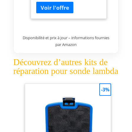
Taraud M20 x 1,5 mm pour
tarauder des filetages de
douilles de réparation Taraud
M18 x 1,5 mm pour tarauder
des filetages de douilles de
sondes lambda Outil d’insertion
Disponibilité et prix à jour – informations fournies
de douilles de réparation 5
douilles de réparation
par Amazon
Découvrez d’autres kits de
réparation pour sonde lambda
-3%