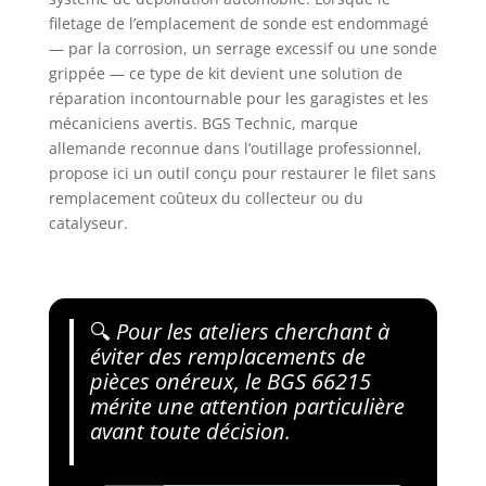
filetage de l’emplacement de sonde est endommagé
— par la corrosion, un serrage excessif ou une sonde
grippée — ce type de kit devient une solution de
réparation incontournable pour les garagistes et les
mécaniciens avertis. BGS Technic, marque
allemande reconnue dans l’outillage professionnel,
propose ici un outil conçu pour restaurer le filet sans
remplacement coûteux du collecteur ou du
catalyseur.
🔍
Pour les ateliers cherchant à
éviter des remplacements de
pièces onéreux, le BGS 66215
mérite une attention particulière
avant toute décision.