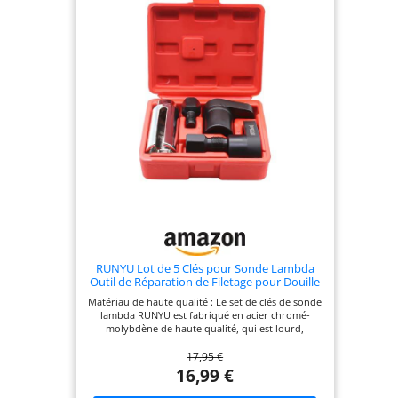
RUNYU Lot de 5 Clés pour Sonde Lambda
Outil de Réparation de Filetage pour Douille
Sonde Lambda pour Réparation de Voiture
Matériau de haute qualité : Le set de clés de sonde
lambda RUNYU est fabriqué en acier chromé-
molybdène de haute qualité, qui est lourd,
robuste et résistant aux chocs. Il est livré avec une
17,95 €
boîte de rangement solide qui facilite le transport
et le stockage Design pratique : les câbles pour la
16,99 €
sonde lambda peuvent être insérés par des fentes
spéciales sur le côté. Selon l'épaisseur du câble,