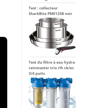
Test : collecteur
SharkBite PM012SB noir
Test du filtre à eau hydra
rainmaster trio rlh cb/ec
3/4 puits