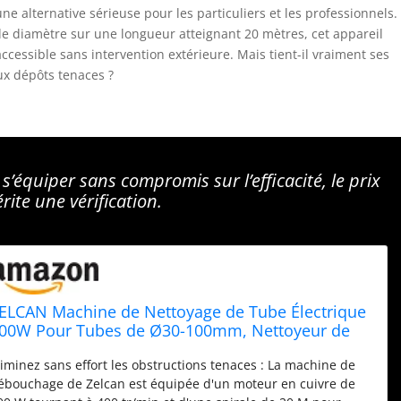
 alternative sérieuse pour les particuliers et les professionnels.
e diamètre sur une longueur atteignant 20 mètres, cet appareil
ccessible sans intervention extérieure. Mais tient-il vraiment ses
ux dépôts tenaces ?
’équiper sans compromis sur l’efficacité, le prix
ite une vérification.
ELCAN Machine de Nettoyage de Tube Électrique
00W Pour Tubes de Ø30-100mm, Nettoyeur de
idange 400 tr/min, Nettoyant de Tuyau avec Axe
liminez sans effort les obstructions tenaces : La machine de
e Nettoyage de Tube, Outils de Nettoyage
ébouchage de Zelcan est équipée d'un moteur en cuivre de