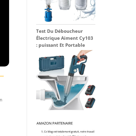
Test Du Déboucheur
Électrique Aiment Cy103
: puissant Et Portable
 —
un
s