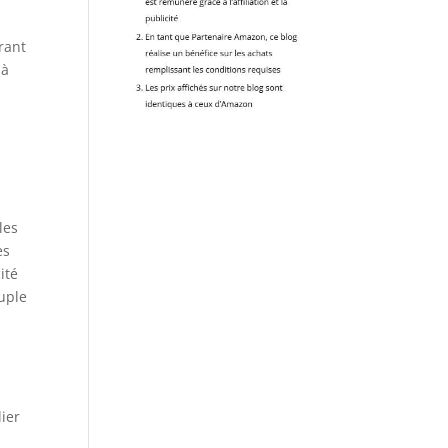
rant
 à
les
es
ité
ouple
4
lier