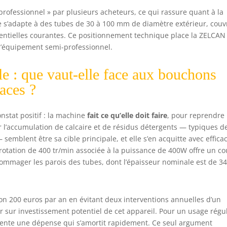
l professionnel » par plusieurs acheteurs, ce qui rassure quant à la
ge s’adapte à des tubes de 30 à 100 mm de diamètre extérieur, couv
identielles courantes. Ce positionnement technique place la ZELCAN
 l’équipement semi-professionnel.
lle : que vaut-elle face aux bouchons
naces ?
nstat positif : la machine
fait ce qu’elle doit faire
, pour reprendre 
r l’accumulation de calcaire et de résidus détergents — typiques d
 semblent être sa cible principale, et elle s’en acquitte avec efficac
e rotation de 400 tr/min associée à la puissance de 400W offre un c
ommager les parois des tubes, dont l’épaisseur nominale est de 3
n 200 euros par an en évitant deux interventions annuelles d’un
ur sur investissement potentiel de cet appareil. Pour un usage régu
sente une dépense qui s’amortit rapidement. Ce seul argument