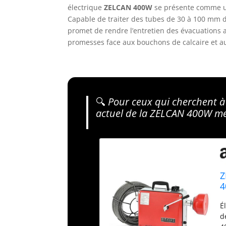
électrique
ZELCAN 400W
se présente comme une
Capable de traiter des tubes de 30 à 100 mm d
promet de rendre l’entretien des évacuations a
promesses face aux bouchons de calcaire et a
🔍
Pour ceux qui cherchent à s
actuel de la ZELCAN 400W mér
Z
4
V
É
d
d