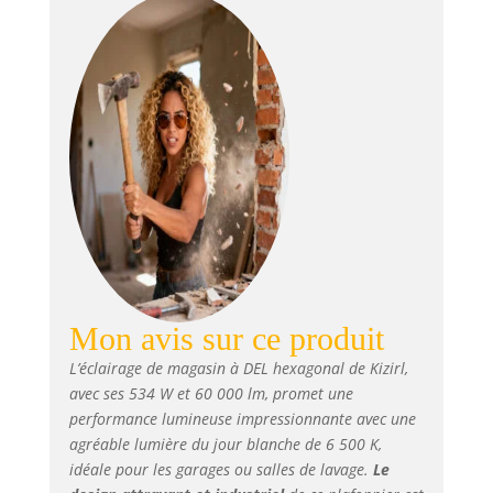
broches, ce qui
signifie une
installation plus
rapide et une
alimentation plus
sûre. Étanchéité :
niveau IP54,
convient pour
travailler dans un
environnement
humide, coque en
polycarbonate
optiquement
transparente,
Mon avis sur ce produit
meilleure pour
L’éclairage de magasin à DEL hexagonal de Kizirl,
augmenter la
transmission, et
avec ses 534 W et 60 000 lm, promet une
l'effet
performance lumineuse impressionnante avec une
imperméable sera
agréable lumière du jour blanche de 6 500 K,
meilleur. Couleur :
idéale pour les garages ou salles de lavage.
Le
blanc