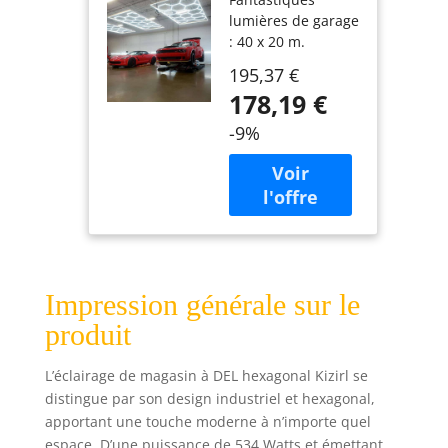
lm 6 500 K
lumières de garage
lumière du
: 40 x 20 m.
jour plafonnier
Combinaison libre
voiture lavage
195,37 €
: la prise Y 120° et
garage
178,19 €
la prise 90° et la
prise de type T et
-9%
la prise directe et
la prise Y peuvent
être librement
combinées pour
créer une forme de
lumière froide
parfaite. Chaque
connecteur a une
Impression générale sur le
conception à 3
produit
broches, ce qui
signifie une
L’éclairage de magasin à DEL hexagonal Kizirl se
installation plus
rapide et une
distingue par son design industriel et hexagonal,
alimentation plus
apportant une touche moderne à n’importe quel
sûre. Étanchéité :
espace. D’une puissance de 534 Watts et émettant