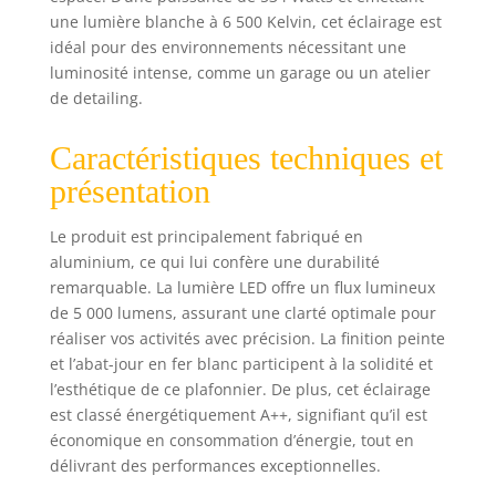
niveau IP54,
une lumière blanche à 6 500 Kelvin, cet éclairage est
convient pour
idéal pour des environnements nécessitant une
travailler dans un
luminosité intense, comme un garage ou un atelier
environnement
de detailing.
humide, coque en
polycarbonate
Caractéristiques techniques et
optiquement
transparente,
présentation
meilleure pour
augmenter la
Le produit est principalement fabriqué en
transmission, et
aluminium, ce qui lui confère une durabilité
l'effet
remarquable. La lumière LED offre un flux lumineux
imperméable sera
de 5 000 lumens, assurant une clarté optimale pour
meilleur. Couleur :
réaliser vos activités avec précision. La finition peinte
blanc
et l’abat-jour en fer blanc participent à la solidité et
l’esthétique de ce plafonnier. De plus, cet éclairage
est classé énergétiquement A++, signifiant qu’il est
économique en consommation d’énergie, tout en
délivrant des performances exceptionnelles.