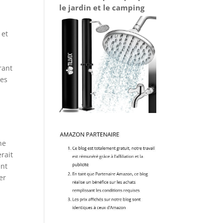
le jardin et le camping
 et
rant
mes
ne
rait
ent
er