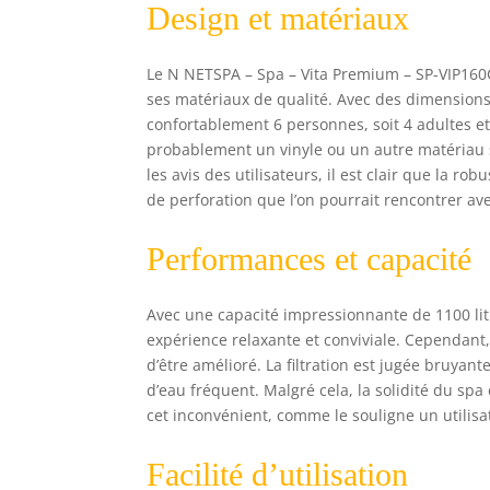
Design et matériaux
SP-
per
pro
Le N NETSPA – Spa – Vita Premium – SP-VIP160
cou
ses matériaux de qualité. Avec des dimensions 
les
confortablement 6 personnes, soit 4 adultes et 2
con
fai
probablement un vinyle ou un autre matériau s
inn
les avis des utilisateurs, il est clair que la 
êtr
de perforation que l’on pourrait rencontrer av
Performances et capacité
Avec une capacité impressionnante de 1100 li
expérience relaxante et conviviale. Cependant,
d’être amélioré. La filtration est jugée bruyan
d’eau fréquent. Malgré cela, la solidité du s
cet inconvénient, comme le souligne un utilisa
Facilité d’utilisation