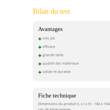
Bilan du test
Avantages
+
très joli
+
efficace
+
grande taille
+
qualité des matériaux
+
solide et durable
Fiche technique
Dimensions du produit (L x l x h) : 184 x 184
cm; 46 kilogrammes