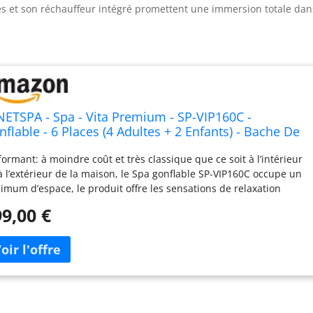
itres et son réchauffeur intégré promettent une immersion totale da
NETSPA - Spa - Vita Premium - SP-VIP160C -
nflable - 6 Places (4 Adultes + 2 Enfants) - Bache De
otection - Réchauffeur - 1100 L - Couverture Simili-
formant: à moindre coût et très classique que ce soit à l’intérieur
ir Premium
à l’extérieur de la maison, le Spa gonflable SP-VIP160C occupe un
imum d’espace, le produit offre les sensations de relaxation
si convenables que dans les autres spas. Facilité d'installation: à
9,00 €
dition de disposer d’une surface lisse et plane, vous pouvez
taller un Spa gonflable SP-VIP160C en moins de 30mn. Il est
essaire de gonfler sa structure avec une pompe adaptée et de la
plir d’eau ensuite. Pratique: le Spa gonflable SP-VIP160C est le
e de spa à pouvoir être déplacé, car il est facile de le gonfler et de
égonfler, mais aussi parce qu’il est très léger. Il est très facile à
lacer et à emporter en week-end ou en vacances Spa gonflable