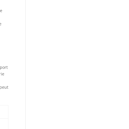
ne
e
port
rie
 peut