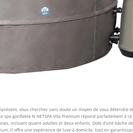
niprésent, vous cherchez sans doute un moyen de vous détendre e
 Le spa gonflable N NETSPA Vita Premium répond parfaitement à ce
onnes, incluant quatre adultes et deux enfants. Doté d’une bâche d
ium, il offre une expérience de luxe à domicile, tout en garantissa