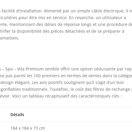
acilité d’installation. Alimenté par un simple câble électrique, il 
ulières pour être mis en service. En revanche, un utilisateur a
-vente, mentionnant des délais de réponse longs et une procédure d
érifier la disponibilité des pièces détachées et de se préparer à
lamations.
A – Spa – Vita Premium semble offrir une option séduisante par rap
lasse pas parmi les 100 premiers en termes de ventes dans la catégo
design élégant. Les avis positifs soulignent qu’il s’agit d’un bon
gonflables traditionnels. Toutefois, le coût des filtres de rechange
ir. Voici un tableau récapitulatif des caractéristiques clés :
Détails
184 x 184 x 73 cm