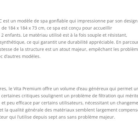
VIP160C de la marque NETSPA. Il est convenable pour 6
sonnes dont 4 Adultes et 2 Enfants. Il admet une bache de
tection, un réchauffeur. Sa capacité est de 1100 L et sa
C est un modèle de spa gonflable qui impressionne par son design
verture extérieur est enSimili-Cuir Premium En guise de garantie:
de 184 x 184 x 73 cm, ce spa est conçu pour accueillir
 produits de l'entreprise sont imaginés en interne par l'équipe de
 enfants. Le matériau utilisé est à la fois souple et résistant,
ception de la société qui a le cœur d'apporter tout son savoir
re pour créer de nouveaux produits performants avec des design
ynthétique, ce qui garantit une durabilité appréciable. En parcou
ovants. Ce produit sera expédié en plusieurs colis. Ils peuvent
robustesse de la structure est un atout majeur, empêchant les problè
e livrés à des moments différents.
ec d’autres modèles.
tres, le Vita Premium offre un volume d’eau généreux qui permet u
 certaines critiques soulignent un problème de filtration qui mérite
te et peu efficace par certains utilisateurs, nécessitant un changem
pa et la qualité générale des matériaux semblent largement compens
teur qui l’utilise depuis sept ans sans problème majeur.