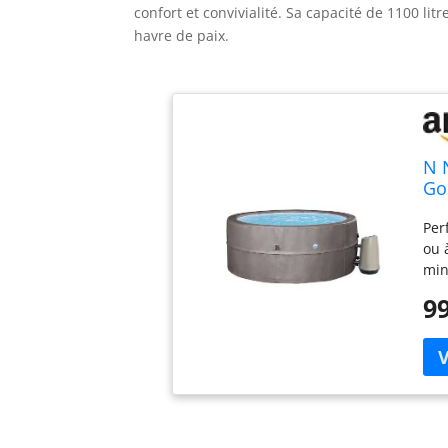
confort et convivialité. Sa capacité de 1100 l
havre de paix.
N 
Go
Pr
Per
Cu
ou 
min
aus
99
con
ins
néc
rem
typ
le d
dép