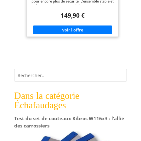
pour encore plus de sécurité. L’ensemble stable et
léger avec la charge admissible : 150 kg Échelle
échafaudage confortable d’utilisation ; taille de la
149,90 €
plateforme : 0,34 x 1,14 m, hauteur du sol à la
plateforme : 0,97 m, hauteur de travail sur la
plateforme: 2,97 m Rangement peu encombrant :
l’échafaudage à plier et à replier rapidement et
facilement pour une économie de l'espace et une
meilleure sécurité sur votre lieu de travail Article
conforme à la norme EN 131 : fabriqué dans l'UE
fabriqué en aluminium léger mais résistant. Un
crochet gratuit pour fixer le seau inclus dans la
livraison Utilisation universelle : l'échelle
transformable à utiliser en trois options :
échafaudage, échelle double, échelle coulissante,
indispensable pour les travaux de peinture et de
rénovation Hauteur de l'échelle: 1,61 m hauteur
de travail: 2,97 m
Dans la catégorie
Échafaudages
Test du set de couteaux Kibros W116x3 : l’allié
des carrossiers