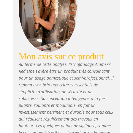
correspond à la norme légale N-
EN 1004 avec certificat TÜV.
Attention, hauteur de travail de
3 mètres ; la plate-forme est 1
mètre de hauteur, et vous
accédez à une hauteur de
travail de 3 mètres, comme sur
la photo. Línstallation de la
plate-forme à une hauteur
Mon avis sur ce produit
supérieure est à vos propres
risques et périls. ✅ 𝐋𝐀
Au terme de cette analyse, l’échafaudage Alumexx
𝐋𝐈𝐕𝐑𝐀𝐈𝐒𝐎𝐍 - En raison du poids
Red Line s’avère être un produit très convaincant
et des dimensions de ce
pour un usage domestique et semi-professionnel. Il
produit, le délai de livraison
répond avec brio aux critères essentiels de
peut être plus long que
simplicité d’utilisation, de sécurité et de
d'habitude. L'expédition a lieu
robustesse. Sa conception intelligente, à la fois
via Amazon.
pliante, roulante et modulable, en fait un
investissement pertinent et durable pour tous ceux
qui réalisent régulièrement des travaux en
hauteur. Les quelques points de vigilance, comme
le suivi administratif avec le vendeur ou le manque