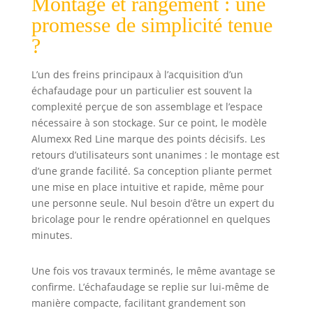
Montage et rangement : une
est aussi résistant
promesse de simplicité tenue
et polyvalent. ✅
𝐏𝐎𝐔𝐑
?
𝐋'𝐈𝐍𝐓𝐄𝐑𝐈𝐄𝐔𝐑 𝐄𝐓
𝐋'𝐄𝐗𝐓𝐄𝐑𝐈𝐄𝐔𝐑 -
L’un des freins principaux à l’acquisition d’un
Grâce à la hauteur
échafaudage pour un particulier est souvent la
de 3 mètres de cet
complexité perçue de son assemblage et l’espace
échafaudage il est
nécessaire à son stockage. Sur ce point, le modèle
facile d’utiliser
pour tous les
Alumexx Red Line marque des points décisifs. Les
travaux dans la
retours d’utilisateurs sont unanimes : le montage est
maison, le jardin
d’une grande facilité. Sa conception pliante permet
et la cuisine. ✅
une mise en place intuitive et rapide, même pour
𝐏𝐎𝐔𝐑 𝐋𝐄𝐒
une personne seule. Nul besoin d’être un expert du
𝐏𝐑𝐎𝐅𝐄𝐒𝐒𝐈𝐎𝐍𝐍𝐄𝐋𝐒
bricolage pour le rendre opérationnel en quelques
- L’échafaudage
minutes.
est assemblé en
moins de 1 minute
et est ideal sur le
Une fois vos travaux terminés, le même avantage se
chantier. ✅
confirme. L’échafaudage se replie sur lui-même de
𝐐𝐔𝐀𝐋𝐈𝐓𝐄́ 𝐄𝐋𝐄𝐕𝐄́𝐄
manière compacte, facilitant grandement son