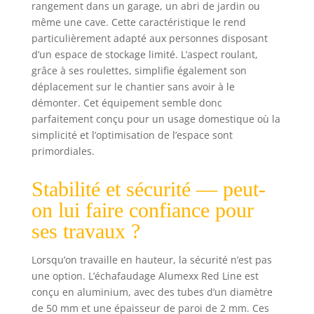
- L'échafaudage
rangement dans un garage, un abri de jardin ou
correspond à la
même une cave. Cette caractéristique le rend
norme légale N-
particulièrement adapté aux personnes disposant
EN 1004 avec
d’un espace de stockage limité. L’aspect roulant,
certificat TÜV.
grâce à ses roulettes, simplifie également son
Attention, hauteur
déplacement sur le chantier sans avoir à le
de travail de 3
démonter. Cet équipement semble donc
mètres ; la plate-
forme est 1 mètre
parfaitement conçu pour un usage domestique où la
de hauteur, et
simplicité et l’optimisation de l’espace sont
vous accédez à
primordiales.
une hauteur de
travail de 3
Stabilité et sécurité — peut-
mètres, comme
on lui faire confiance pour
sur la photo.
Línstallation de la
ses travaux ?
plate-forme à une
hauteur
Lorsqu’on travaille en hauteur, la sécurité n’est pas
supérieure est à
une option. L’échafaudage Alumexx Red Line est
vos propres
conçu en aluminium, avec des tubes d’un diamètre
risques et périls.
de 50 mm et une épaisseur de paroi de 2 mm. Ces
✅ 𝐋𝐀 𝐋𝐈𝐕𝐑𝐀𝐈𝐒𝐎𝐍 -