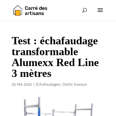
Test : échafaudage
transformable
Alumexx Red Line
3 mètres
26 Fév 2026
|
Échafaudages
,
Outils travaux