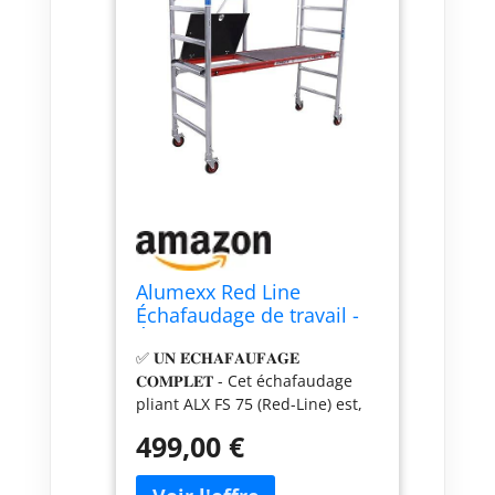
Alumexx Red Line
Échafaudage de travail -
Échelle transformable -
✅ 𝐔𝐍 𝐄́𝐂𝐇𝐀𝐅𝐀𝐔𝐅𝐀𝐆𝐄
Échaffaudage alu roulant
𝐂𝐎𝐌𝐏𝐋𝐄𝐓 - Cet échafaudage
- Échafaudage - Petit
pliant ALX FS 75 (Red-Line) est,
échafaudage -
grâce à sa qualité élevée idéal
Échafaudage de jardin
499,00 €
pour les professionnels et les
(Type A: Avec treppe
bricoleurs amateurs.
(Hauteur de travail