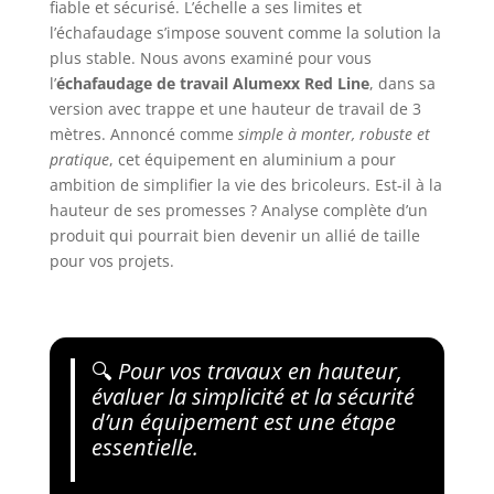
fiable et sécurisé. L’échelle a ses limites et
l’échafaudage s’impose souvent comme la solution la
plus stable. Nous avons examiné pour vous
l’
échafaudage de travail Alumexx Red Line
, dans sa
version avec trappe et une hauteur de travail de 3
mètres. Annoncé comme
simple à monter, robuste et
pratique
, cet équipement en aluminium a pour
ambition de simplifier la vie des bricoleurs. Est-il à la
hauteur de ses promesses ? Analyse complète d’un
produit qui pourrait bien devenir un allié de taille
pour vos projets.
🔍
Pour vos travaux en hauteur,
évaluer la simplicité et la sécurité
d’un équipement est une étape
essentielle.