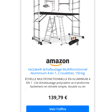
échafaudage, échelle double, échelle coulissante,
indispensable pour les travaux de peinture et de
rénovation Hauteur de l'échelle: 2,14 m hauteur
de travail: 2,97 m
tectake® échafaudage Multifonctionnel
Aluminium 4 en 1, 2 roulettes, 150 kg
ÉCHELLE MULTIFONCTIONNELLE EN ALUMINIUM 4
EN 1 : Cet échafaudage polyvalent se transforme
facilement en échelle simple, double ou en
échafaudage, offrant une flexibilité maximale pour
tous tes projets. Sa structure en aluminium
139,79 €
robuste garantit légèreté et durabilité, parfaite
pour les travaux de rénovation, peinture ou
entretien à domicile. GRANDE SURFACE DE
TRAVAIL SÛRE : Cette plateforme de 147 x 40 cm