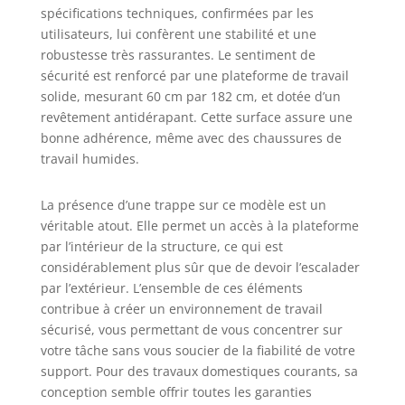
spécifications techniques, confirmées par les
En raison du poids
et des dimensions
utilisateurs, lui confèrent une stabilité et une
de ce produit, le
robustesse très rassurantes. Le sentiment de
délai de livraison
sécurité est renforcé par une plateforme de travail
peut être plus
solide, mesurant 60 cm par 182 cm, et dotée d’un
long que
revêtement antidérapant. Cette surface assure une
d'habitude.
bonne adhérence, même avec des chaussures de
L'expédition a lieu
travail humides.
via Amazon.
La présence d’une trappe sur ce modèle est un
véritable atout. Elle permet un accès à la plateforme
par l’intérieur de la structure, ce qui est
considérablement plus sûr que de devoir l’escalader
par l’extérieur. L’ensemble de ces éléments
contribue à créer un environnement de travail
sécurisé, vous permettant de vous concentrer sur
votre tâche sans vous soucier de la fiabilité de votre
support. Pour des travaux domestiques courants, sa
conception semble offrir toutes les garanties