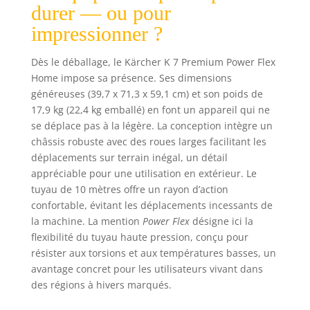
durer — ou pour
aluminium peut
impressionner ?
être sortie pour le
transport, puis de
nouveau rentrée
Dès le déballage, le Kärcher K 7 Premium Power Flex
pour le
Home impose sa présence. Ses dimensions
rangement de
généreuses (39,7 x 71,3 x 59,1 cm) et son poids de
l'appareil. Home
17,9 kg (22,4 kg emballé) en font un appareil qui ne
Kit inclus : Un
se déplace pas à la légère. La conception intègre un
nettoyeur de
châssis robuste avec des roues larges facilitant les
surfaces T 7 et un
déplacements sur terrain inégal, un détail
bidon de 1 litre de
appréciable pour une utilisation en extérieur. Le
nettoyant pierres
et façades.
tuyau de 10 mètres offre un rayon d’action
Moteur à
confortable, évitant les déplacements incessants de
induction refroidi
la machine. La mention
Power Flex
désigne ici la
par eau breveté
flexibilité du tuyau haute pression, conçu pour
Kärcher assurant
résister aux torsions et aux températures basses, un
des performances
avantage concret pour les utilisateurs vivant dans
optimisés et une
des régions à hivers marqués.
durée de vie
prolongée