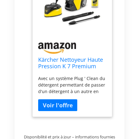
Kärcher Nettoyeur Haute
Pression K 7 Premium
Power Flex Home,
Avec un système Plug ' Clean du
Pression : Max. 180 Bar,
détergent permettant de passer
Débit : 600 l/h, Surface :
d'un détergent à un autre en
60 m²/h, Poids : 17,9 kg,
quelques secondes. Le flexible
Pistolet Haute Pression,
offre plus de souplesse,
Rotabuse, Lance, Home
garantissant ainsi une liberté de
Kit
mouvement optimale La
poignée télescopique en
aluminium peut être sortie pour
le transport, puis de nouveau
Disponibilité et prix à jour – informations fournies