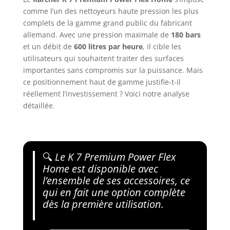
comme l’un des nettoyeurs haute pression les plus
complets de la gamme grand public du fabricant
allemand. Avec une pression maximale de
180 bars
et un débit de
600 litres par heure
, il cible les
utilisateurs qui souhaitent traiter des surfaces
importantes sans compromis sur la puissance. Mais
ce positionnement haut de gamme justifie-t-il
réellement l’investissement ? Voici notre analyse
détaillée.
🔍
Le K 7 Premium Power Flex
Home est disponible avec
l’ensemble de ses accessoires, ce
qui en fait une option complète
dès la première utilisation.