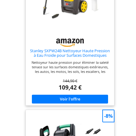
Stanley SXPW24B Nettoyeur Haute Pression
à Eau Froide pour Surfaces Domestiques
Extérieures et Autos, (2400 W, 170 Bar, 500
Nettoyeur haute pression pour éliminer la saleté
l/h)
tenace sur les surfaces domestiques extérieures,
les autos, les motos, les sols, les escaliers, les
piscines, les outils et les murs Pression (bar) max.
144,90 €
170 ; Puissance absorbée (kW) 2,4; Débit (l/h) max.
500 ; Température eau d'alimentation (°C) max. 50
109,42 €
Équipement : pistolet, lance et flexible à haute
pression (6 m), rotabuse, buse à jet réglable, kit
canon à mousse (0,4 l) applicable au pistolet
Enrouleur statique avec système de blocage :
après emploi, le flexible haute pression s'enroule
facilement et se range dans le compartiment
-8%
prévu à cet effet Raccord rapide entrée eau avec
filtre contrôlable qui retient les impuretés et
garantit le parfait fonctionnement du nettoyeur
Dotée d'une fonction auto-amorçante : si le
raccordement au réseau d'eau est impossible, le