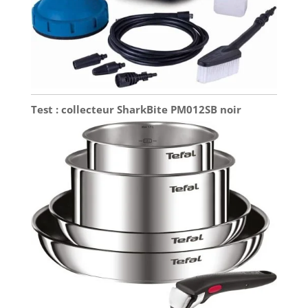
Test : collecteur SharkBite PM012SB noir