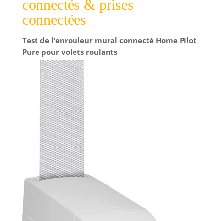
connectés & prises
Echo compatible. Des commandes vocales simples
vous permettent de contrôler plusieurs lumières
connectées
dans une pièce, ou une seule lampe. DECOUVREZ
TOUT LE POTENTIEL DE VOTRE MAISON - Ajoutez
un pont Philips Hue (vendu séparément, facultatif)
Test de l’enrouleur mural connecté Home Pilot
à votre panier et débloquez le contrôle complet
de votre maison, que vous soyez chez vous ou en
Pure pour volets roulants
déplacement. Ce produit est un produit
contenant. Les produits contenants sont
luminaires qui peuvent être démontés afin de
vérifier séparément la ou les sources lumineuses
contenues. Ce produit contient une source
lumineuse de classe d'efficacité énergétique E.