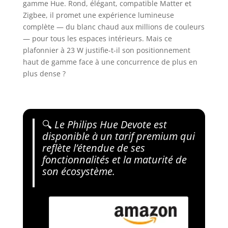
gamme Hue. Rond, élégant, compatible Matter et
Zigbee, il promet une expérience lumineuse
complète — du blanc chaud aux millions de couleurs
— pour tous les espaces intérieurs. Mais ce
plafonnier à 23 W justifie-t-il son positionnement
haut de gamme face à une concurrence de plus en
plus dense ?
🔍
Le Philips Hue Devote est
disponible à un tarif premium qui
reflète l’étendue de ses
fonctionnalités et la maturité de
son écosystème.