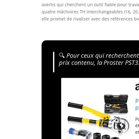
avertis qui cherchent un outil fiable pour trav
quatre mâchoires TH interchangeables (16, 20, 2
elle promet de rivaliser avec des références bi
🔍
Pour ceux qui recherchent 
prix contenu, la Proster PST
P
p
P
é
e
o