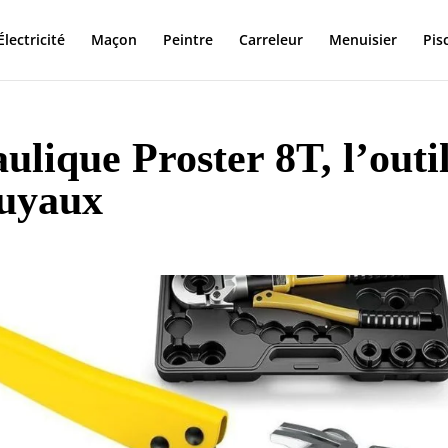
Électricité
Maçon
Peintre
Carreleur
Menuisier
Pis
ulique Proster 8T, l’outi
tuyaux