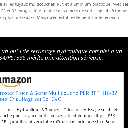
ailler les tuyaux multicouches, PEX et aluminium-plastique. Avec se
6 et 32 mm), sa tête rotative et sa force de sertissage de 8 tonnes
en plus onéreuses. Mais qu’en est-il réellement sur le terrain ?
un outil de sertissage hydraulique complet à un
334/PST335 mérite une attention sérieuse.
roster Pince à Sertir Multicouche PER 8T TH16-32
our Chauffage au Sol CVC
uissance Hydraulique 8 Tonnes – Offre un sertissage solide et
tanche pour tuyaux multicouches, aluminium-plastique, PEX
t PB, garantissant zéro fuite même sous forte pression. Bonne
util pour Installation de systèmes de chauffage au sol et