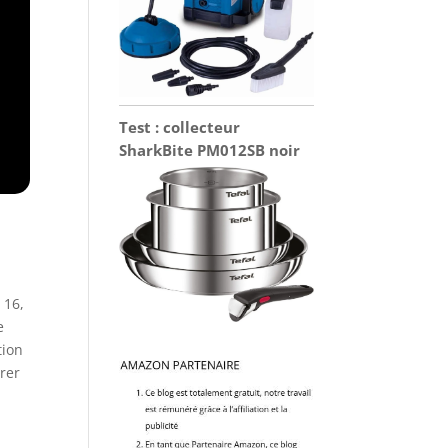
Test : collecteur
SharkBite PM012SB noir
 16,
e
tion
rer