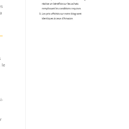
es
la
—
s
 le
i-
r