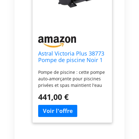
Astral Victoria Plus 38773
Pompe de piscine Noir 1
CV II V 230
Pompe de piscine : cette pompe
auto-amorçante pour piscines
privées et spas maintient l'eau
en mouvement, aidant à la
441,00 €
garder propre, filtrée et dans
des conditions optimales pour
que les baigneurs puissent en
profiter. Fonctionne à faible
bruit grâce aux supports en
caoutchouc sur lesquels il
repose. Avec un design noir