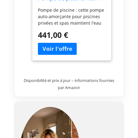
CV II V 230
Pompe de piscine : cette pompe
auto-amorçante pour piscines
privées et spas maintient l'eau
en mouvement, aidant à la
441,00 €
garder propre, filtrée et dans
des conditions optimales pour
que les baigneurs puissent en
profiter. Fonctionne à faible
bruit grâce aux supports en
caoutchouc sur lesquels il
repose. Avec un design noir
Disponibilité et prix à jour – informations fournies
sobre et robuste. 1 x cheval de
par Amazon
puissance (HP). Résistante aux
fluctuations de tension : la
pompe auto-amorçante Victoria
dispose de moteurs
monophasés ou triphasés qui
peuvent fonctionner dans une
plage de tension de +/- 10 % de
la tension nominale du moteur,