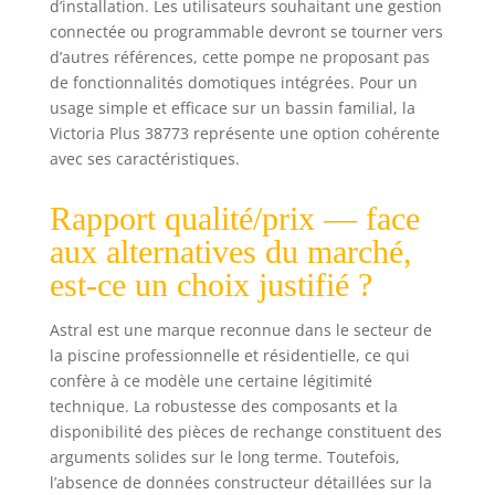
d’installation. Les utilisateurs souhaitant une gestion
métalliques en
connectée ou programmable devront se tourner vers
contact avec l'eau
d’autres références, cette pompe ne proposant pas
sont fabriquées
de fonctionnalités domotiques intégrées. Pour un
en acier
inoxydable AISI-
usage simple et efficace sur un bassin familial, la
316 pour garantir
Victoria Plus 38773 représente une option cohérente
une durée de vie
avec ses caractéristiques.
de
fonctionnement la
Rapport qualité/prix — face
plus longue
aux alternatives du marché,
possible.
ASTRALPOOL, LA
est-ce un choix justifié ?
MARQUE DE
PISCINES :
Astral est une marque reconnue dans le secteur de
AstralPool
la piscine professionnelle et résidentielle, ce qui
propose une large
confère à ce modèle une certaine légitimité
gamme de
technique. La robustesse des composants et la
produits pour le
disponibilité des pièces de rechange constituent des
contrôle et la
conduite de l'eau,
arguments solides sur le long terme. Toutefois,
pour construire,
l’absence de données constructeur détaillées sur la