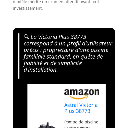
modèle mérite un examen attentif avant tout
investissement.
🔍
La Victoria Plus 38773
correspond à un profil d’utilisateur
précis : propriétaire d’une piscine
familiale standard, en quête de
fiabilité et de simplicité
d’installation.
Astral Victoria
Plus 38773
Pompe de
Pompe de piscine
piscine Noir 1
: cette pompe