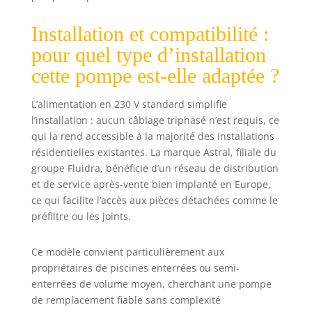
spas. ✔️ Prévient
les problèmes de
Installation et compatibilité :
corrosion : grâce à
pour quel type d’installation
son ensemble de
cette pompe est-elle adaptée ?
pièces fabriquées
en plastiques
techniques, la
L’alimentation en 230 V standard simplifie
pompe Victoria
l’installation : aucun câblage triphasé n’est requis, ce
prévient les
qui la rend accessible à la majorité des installations
problèmes de
résidentielles existantes. La marque Astral, filiale du
corrosion. Son
groupe Fluidra, bénéficie d’un réseau de distribution
corps diffuseur en
et de service après-vente bien implanté en Europe,
Luranyl et la
ce qui facilite l’accès aux pièces détachées comme le
turbine en Noryl
préfiltre ou les joints.
avec renfort en
fibre de verre
offrent une
Ce modèle convient particulièrement aux
résistance
propriétaires de piscines enterrées ou semi-
supérieure et
enterrées de volume moyen, cherchant une pompe
durable. Toutes
de remplacement fiable sans complexité
les pièces