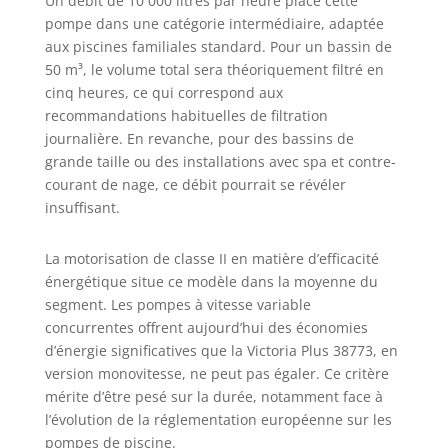
Un débit de 10 000 litres par heure place cette
prolongée :
pompe dans une catégorie intermédiaire, adaptée
fabriquée avec
aux piscines familiales standard. Pour un bassin de
des pièces
métalliques en
50 m³, le volume total sera théoriquement filtré en
acier inoxydable
cinq heures, ce qui correspond aux
AISI-316, cette
recommandations habituelles de filtration
pompe garantit
journalière. En revanche, pour des bassins de
une durée de vie
grande taille ou des installations avec spa et contre-
prolongée, même
courant de nage, ce débit pourrait se révéler
dans des
insuffisant.
environnements
humides et à
haute
La motorisation de classe II en matière d’efficacité
température. Sa
énergétique situe ce modèle dans la moyenne du
protection IP-55 et
segment. Les pompes à vitesse variable
son isolation
concurrentes offrent aujourd’hui des économies
classe F le
d’énergie significatives que la Victoria Plus 38773, en
rendent idéal
version monovitesse, ne peut pas égaler. Ce critère
pour les
mérite d’être pesé sur la durée, notamment face à
installations dans
l’évolution de la réglementation européenne sur les
les piscines
pompes de piscine.
privées et les