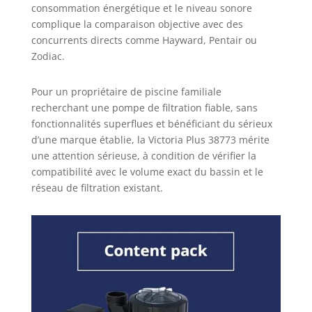
rénover ou
consommation énergétique et le niveau sonore
entretenir une
complique la comparaison objective avec des
piscine
concurrents directs comme Hayward, Pentair ou
résidentielle ou
Zodiac.
commerciale, un
parc aquatique,
Pour un propriétaire de piscine familiale
un spa et un
centre de bien-
recherchant une pompe de filtration fiable, sans
être. Avec plus de
fonctionnalités superflues et bénéficiant du sérieux
50 ans
d’une marque établie, la Victoria Plus 38773 mérite
d'expérience et
une attention sérieuse, à condition de vérifier la
une présence
compatibilité avec le volume exact du bassin et le
dans plus de 170
réseau de filtration existant.
pays.