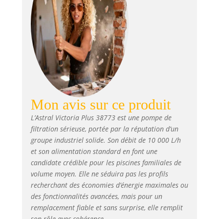
ce qui la rend résistante aux
pics et aux chutes de tension.
Durée de vie prolongée :
fabriquée avec des pièces
métalliques en acier inoxydable
AISI-316, cette pompe garantit
une durée de vie prolongée,
même dans des
environnements humides et à
haute température. Sa
Mon avis sur ce produit
protection IP-55 et son isolation
classe F le rendent idéal pour
L’Astral Victoria Plus 38773 est une pompe de
les installations dans les
filtration sérieuse, portée par la réputation d’un
piscines privées et les spas. ✔️
groupe industriel solide. Son débit de 10 000 L/h
Prévient les problèmes de
et son alimentation standard en font une
corrosion : grâce à son
candidate crédible pour les piscines familiales de
ensemble de pièces fabriquées
volume moyen. Elle ne séduira pas les profils
en plastiques techniques, la
recherchant des économies d’énergie maximales ou
pompe Victoria prévient les
des fonctionnalités avancées, mais pour un
problèmes de corrosion. Son
remplacement fiable et sans surprise, elle remplit
corps diffuseur en Luranyl et la
turbine en Noryl avec renfort en
son rôle avec cohérence.