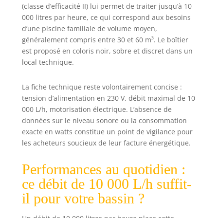
(classe d’efficacité II) lui permet de traiter jusqu’à 10
cheval de
puissance (HP).
000 litres par heure, ce qui correspond aux besoins
Résistante aux
d’une piscine familiale de volume moyen,
fluctuations de
généralement compris entre 30 et 60 m³. Le boîtier
tension : la pompe
est proposé en coloris noir, sobre et discret dans un
auto-amorçante
local technique.
Victoria dispose
de moteurs
La fiche technique reste volontairement concise :
monophasés ou
tension d’alimentation en 230 V, débit maximal de 10
triphasés qui
peuvent
000 L/h, motorisation électrique. L’absence de
fonctionner dans
données sur le niveau sonore ou la consommation
une plage de
exacte en watts constitue un point de vigilance pour
tension de +/- 10
les acheteurs soucieux de leur facture énergétique.
% de la tension
nominale du
Performances au quotidien :
moteur, ce qui la
rend résistante
ce débit de 10 000 L/h suffit-
aux pics et aux
il pour votre bassin ?
chutes de tension.
Durée de vie