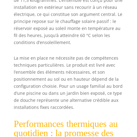
de 11,5 kilogrammes. L’ensemble est conçu pour une
longue durée de
installation en extérieur sans recourir à un réseau
vie. 【CONTRÔLE
électrique, ce qui constitue son argument central. Le
DE
principe repose sur le chauffage solaire passif : le
TEMPÉRATURE】Il
réservoir exposé au soleil monte en température au
suffit de
connecter la
fil des heures, jusqu’à atteindre 60 °C selon les
douche solaire à
conditions d’ensoleillement.
un tuyau
d'arrosage
La mise en place ne nécessite pas de compétences
standard pour
techniques particulières. Le produit est livré avec
remplir le
l’ensemble des éléments nécessaires, et son
réservoir de 35 L,
positionnement au sol ou en hauteur dépend de la
sous une
configuration choisie. Pour un usage familial au bord
exposition solaire
optimale, l'eau
d’une piscine ou dans un jardin bien exposé, ce type
peut être chauffée
de douche représente une alternative crédible aux
jusqu'à 60° sans
installations fixes raccordées.
électricité, la
température peut
Performances thermiques au
être réglée
quotidien : la promesse des
pendant la