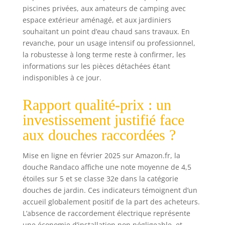
douche ne
piscines privées, aux amateurs de camping avec
nécessite pas
espace extérieur aménagé, et aux jardiniers
d'énergie externe
souhaitant un point d’eau chaud sans travaux. En
ni d'électricité
revanche, pour un usage intensif ou professionnel,
pour le chauffage
la robustesse à long terme reste à confirmer, les
de l'eau, ce qui
informations sur les pièces détachées étant
est très sain pour
indisponibles à ce jour.
l'environnement
et la famille et est
idéale pour les
Rapport qualité-prix : un
jardins, les
investissement justifié face
terrasses, les
piscines et même
aux douches raccordées ?
aux voyages en
camping-car.
Mise en ligne en février 2025 sur Amazon.fr, la
Profitez d'une
douche Randaco affiche une note moyenne de 4,5
douche ou d'un
étoiles sur 5 et se classe 32e dans la catégorie
rinçage à tout
douches de jardin. Ces indicateurs témoignent d’un
moment en été et
accueil globalement positif de la part des acheteurs.
restez au frais
L’absence de raccordement électrique représente
tout l'été.
une économie d’installation non négligeable, et