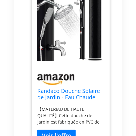
Randaco Douche Solaire
de Jardin - Eau Chaude
jusqu'à 60 °C - sans
【MATÉRIAU DE HAUTE
raccordement électrique -
QUALITÉ】Cette douche de
Douche de Piscine -
jardin est fabriquée en PVC de
Camping avec douchette
haute qualité et peut être
à Pied et douchette à
exposée longtemps au soleil
Main - Tête de Douche à