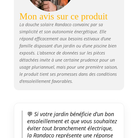
facilement après avoir lu le
manuel d'instructions. Après
Mon avis sur ce produit
une chaude journée d'été, la
douche peut être pliée pour le
La douche solaire Randaco convainc par sa
rangement, de sorte qu'elle
simplicité et son autonomie énergétique. Elle
peut être facilement démontée
répond efficacement aux besoins estivaux d’une
et transportée. 🏊【UTILISATION
famille disposant d’un jardin ou d’une piscine bien
FLEXIBLE】Le design conceptuel
exposés. L’absence de données sur les pièces
de 220 cm convient à tous les
détachées invite à une certaine prudence pour un
types de corps, et la pomme de
usage pluriannuel, mais pour une première saison,
douche réglable de manière
flexible à 360° et le robinet de
le produit tient ses promesses dans des conditions
pied sont d'autres points forts
d’ensoleillement favorables.
de la douche solaire pour un
refroidissement optimal. 🏊
【Champ d'application】: la
douche ne nécessite pas
d'énergie externe ni d'électricité
💬
Si votre jardin bénéficie d’un bon
pour le chauffage de l'eau, ce
ensoleillement et que vous souhaitez
qui est très sain pour
éviter tout branchement électrique,
l'environnement et la famille et
la Randaco représente une réponse