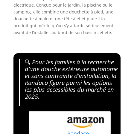
électrique. Conçue pour le jardin, la piscine ou le
camping, elle combine une douchette à pied, une
douchette à main et une tête à effet pluie. Un
produit qui mérite qu’on s’y attarde sérieusement
avant de l’installer au bord de son bassin cet été.
🔍
Pour les familles à la recherche
d’une douche extérieure autonome
et sans contrainte d’installation, la
Randaco figure parmi les options
les plus accessibles du marché en
2025.
Randaco