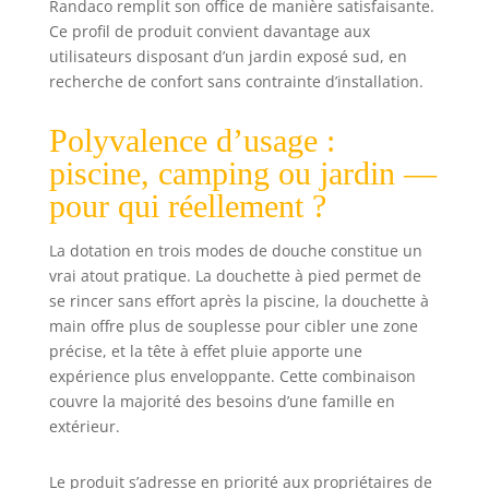
Randaco remplit son office de manière satisfaisante.
démontée et
Ce profil de produit convient davantage aux
transportée. 🏊
utilisateurs disposant d’un jardin exposé sud, en
【UTILISATION
recherche de confort sans contrainte d’installation.
FLEXIBLE】Le
design conceptuel
de 220 cm
Polyvalence d’usage :
convient à tous les
piscine, camping ou jardin —
types de corps, et
pour qui réellement ?
la pomme de
douche réglable
de manière
La dotation en trois modes de douche constitue un
flexible à 360° et
vrai atout pratique. La douchette à pied permet de
le robinet de pied
se rincer sans effort après la piscine, la douchette à
sont d'autres
main offre plus de souplesse pour cibler une zone
points forts de la
précise, et la tête à effet pluie apporte une
douche solaire
expérience plus enveloppante. Cette combinaison
pour un
couvre la majorité des besoins d’une famille en
refroidissement
extérieur.
optimal. 🏊
【Champ
d'application】: la
Le produit s’adresse en priorité aux propriétaires de