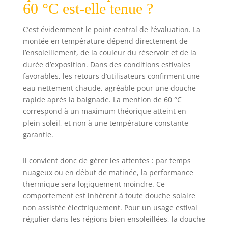
douche, afin que
60 °C est-elle tenue ?
tous les membres
de la famille
C’est évidemment le point central de l’évaluation. La
puissent profiter
montée en température dépend directement de
d'une douche
l’ensoleillement, de la couleur du réservoir et de la
rafraîchissante.
durée d’exposition. Dans des conditions estivales
【ASSEMBLAGE
FACILE】Livré
favorables, les retours d’utilisateurs confirment une
entièrement
eau nettement chaude, agréable pour une douche
équipé et peut
rapide après la baignade. La mention de 60 °C
être configuré
correspond à un maximum théorique atteint en
rapidement et
plein soleil, et non à une température constante
facilement après
garantie.
avoir lu le manuel
d'instructions.
Il convient donc de gérer les attentes : par temps
Après une chaude
journée d'été, la
nuageux ou en début de matinée, la performance
douche peut être
thermique sera logiquement moindre. Ce
pliée pour le
comportement est inhérent à toute douche solaire
rangement, de
non assistée électriquement. Pour un usage estival
sorte qu'elle peut
régulier dans les régions bien ensoleillées, la douche
être facilement