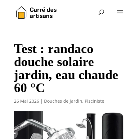
Test : randaco
douche solaire
jardin, eau chaude
60 °C
26 Mai 2026
|
Douches de jardin
,
Pisciniste