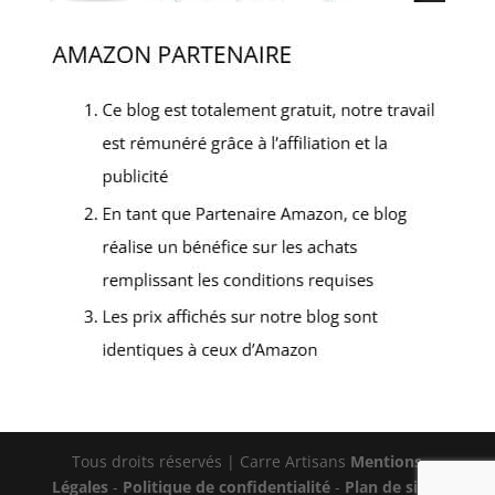
Tous droits réservés | Carre Artisans
Mentions
Légales
-
Politique de confidentialité
-
Plan de site
-