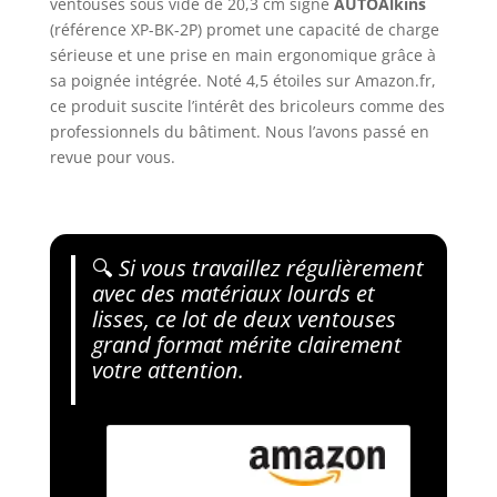
ventouses sous vide de 20,3 cm signé
AUTOAlkins
(référence XP-BK-2P) promet une capacité de charge
sérieuse et une prise en main ergonomique grâce à
sa poignée intégrée. Noté 4,5 étoiles sur Amazon.fr,
ce produit suscite l’intérêt des bricoleurs comme des
professionnels du bâtiment. Nous l’avons passé en
revue pour vous.
🔍
Si vous travaillez régulièrement
avec des matériaux lourds et
lisses, ce lot de deux ventouses
grand format mérite clairement
votre attention.