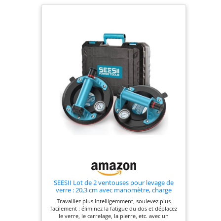
SEESII Lot de 2 ventouses pour levage de
verre : 20,3 cm avec manomètre, charge
maximale de 250 kg, aspirateur robuste
Travaillez plus intelligemment, soulevez plus
pour soulever de grands carreaux, granit,
facilement : éliminez la fatigue du dos et déplacez
métal, fenêtres
le verre, le carrelage, la pierre, etc. avec un