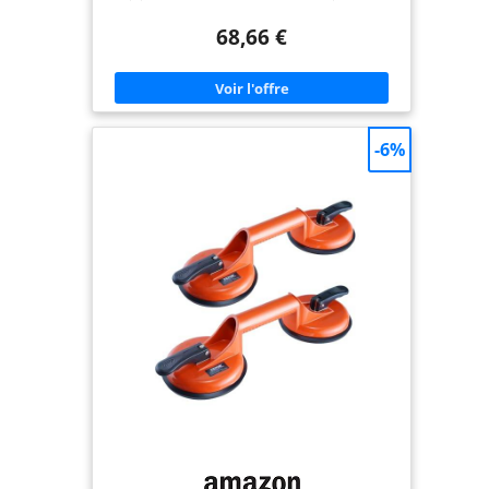
minimum d'effort. La ventouse sous vide SEESII
S20 LITE équipée d'un manomètre rend le levage
68,66 €
plus rapide, plus sûr et plus facile, que vous
travailliez seul ou avec un partenaire Capacité de
charge impressionnante de 250 kg : soulevez des
charges lourdes en toute confiance. Ces ventouses
robustes offrent une force de maintien
remarquable allant jusqu'à 250 kg, idéales pour les
carreaux de grand format, le verre et les dalles de
-6%
pierre. Ils fonctionnent de manière fiable à des
températures allant de -28,9 °C à 60 °C et
maintiennent un vide puissant jusqu'à 6 heures à
pleine charge 【 Deux indicateurs de sécurité pour
la tranquillité d'esprit 】 : la ligne d'avertissement
rouge intégrée et le manomètre fonctionnent
ensemble pour une sécurité accrue. Si la ligne
rouge ou l'aiguille de pression s'approche de la
zone de danger, une simple pression du piston
rétablit instantanément l'aspiration
【Compatibilité de surface polyvalente】: se fixe
en toute sécurité à toute surface lisse et non
poreuse, y compris le verre, la céramique, la
pierre, le métal et les appareils. Parfait pour les
chantiers de construction, l'installation de
meubles, les réparations automobiles ou les
rénovations domiciliaires Un seul outil, des
applications infinies : soulevez et déplacez sans
effort les panneaux de verre lourds, les carreaux,
les aquariums, les armoires, les meubles, les pare-
brise, et plus encore. Que vous installiez des