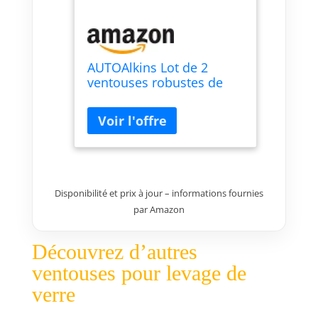
AUTOAlkins Lot de 2
ventouses robustes de
20,3 cm pour soulever de
grands verres, carreaux,
marbres, ventouses sous
vide avec poignée pour
carrelage, fenêtres,
levage de verre, capacité
de charge de
Disponibilité et prix à jour – informations fournies
par Amazon
Découvrez d’autres
ventouses pour levage de
verre