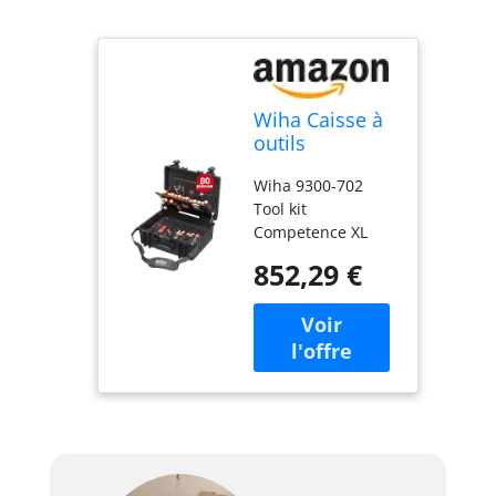
Wiha Caisse à
outils
électricien
Wiha 9300-702
Competence XL
Tool kit
81 pièces
Competence XL
(40523)
Ensemble d'outils
852,29 €