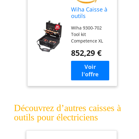
Wiha Caisse à
outils
électricien
Wiha 9300-702
Competence XL
Tool kit
81 pièces
Competence XL
(40523)
Ensemble d'outils
852,29 €
Découvrez d’autres caisses à
outils pour électriciens