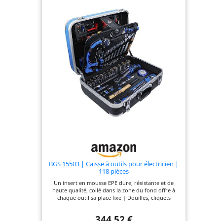
BGS 15503 | Caisse à outils pour électricien |
118 pièces
Un insert en mousse EPE dure, résistante et de
haute qualité, collé dans la zone du fond offre à
chaque outil sa place fixe | Douilles, cliquets
réversibles, pinces VDE, tournevis VDE et clés
mixtes, fabriqués en acier chrome-vanadium |
344,52 €
Traitement de surface : chromage, mat | Embouts