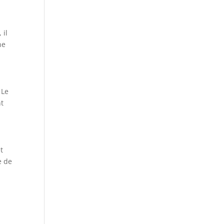
 il
ne
 Le
nt
t
e de