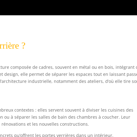
rière ?
ucture composée de cadres, souvent en métal ou en bois, intégrant 
 design, elle permet de séparer les espaces tout en laissant passe
’architecture industrielle, notamment des ateliers, d’où elle tire s
breux contextes : elles servent souvent à diviser les cuisines des
on ou à séparer les salles de bain des chambres à coucher. Leur
 rénovations et les nouvelles constructions.
crets qu’offrent les portes verrières dans un intérieur.