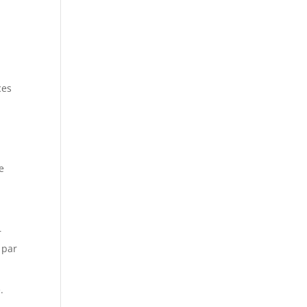
ces
e
r
 par
.