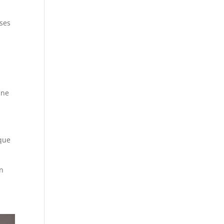
 ses
ine
ique
on