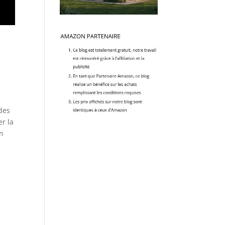
des
r la
on